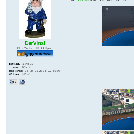
von
DerVinsi
» Mi, 03.06.2026, 15:30:47
DerVinsi
Blau-Weißer HC-BB-Opa!!
Beiträge:
134305
Themen:
65756
Registriert:
So, 26.03.2006, 12:58:00
Wohnort:
NRW