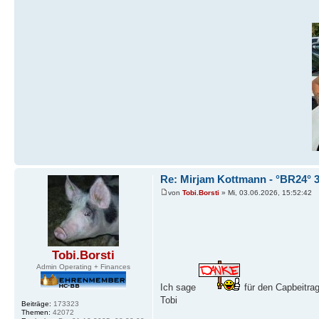
Re: Mirjam Kottmann - °BR24° 3
von
Tobi.Borsti
» Mi, 03.06.2026, 15:52:42
Tobi.Borsti
Admin Operating + Finances
Ich sage
für den Capbeitra
Tobi
Beiträge:
173323
Themen:
42072