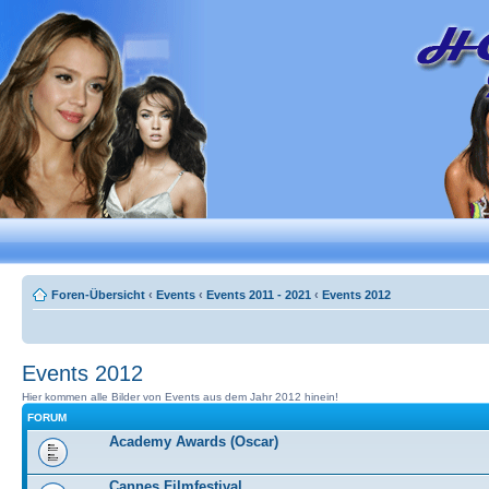
Foren-Übersicht
‹
Events
‹
Events 2011 - 2021
‹
Events 2012
Events 2012
Hier kommen alle Bilder von Events aus dem Jahr 2012 hinein!
FORUM
Academy Awards (Oscar)
Cannes Filmfestival