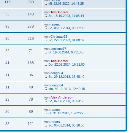
von
Darian
116
350
Mi, 22.06.2022, 14:45:25
von
Tobi.Borsti
53
143
So, 15.10.2023, 11:08:14
von
rasers
93
278
So, 05.01.2014, 00:17:35
von
Chrizpap93
85
219
So, 22.01.2023, 01:08:07
von
anonimo77
22
71
Di, 19.08.2014, 08:31:45
von
Tobi.Borsti
41
165
Do, 22.02.2024, 16:21:03
von
congo64
11
36
So, 29.12.2013, 16:48:40
von
congo64
11
48
Mo, 30.12.2013, 22:49:45
von
Alex Anderson
23
78
So, 07.06.2020, 09:53:53
von
rasers
26
89
Di, 31.12.2013, 15:02:27
von
rasers
33
121
So, 05.01.2014, 00:18:56