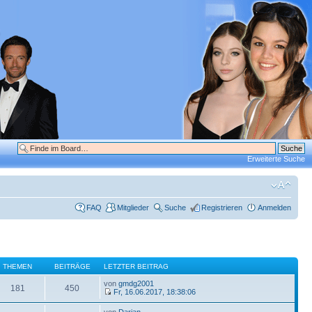
Erweiterte Suche
FAQ
Mitglieder
Suche
Registrieren
Anmelden
THEMEN
BEITRÄGE
LETZTER BEITRAG
von
gmdg2001
181
450
Fr, 16.06.2017, 18:38:06