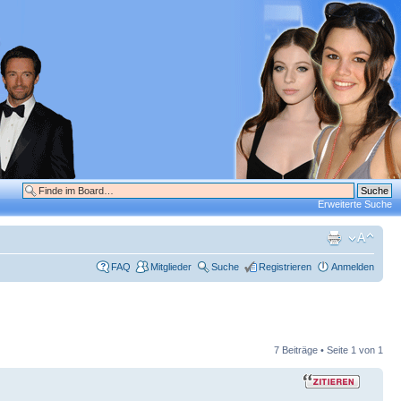
Erweiterte Suche
FAQ
Mitglieder
Suche
Registrieren
Anmelden
7 Beiträge • Seite
1
von
1