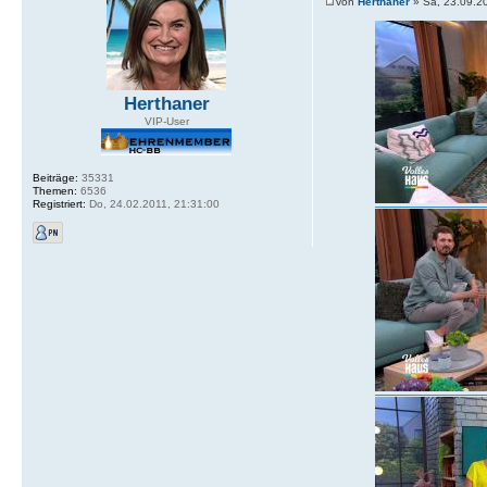
von
Herthaner
» Sa, 23.09.2
Herthaner
VIP-User
Beiträge:
35331
Themen:
6536
Registriert:
Do, 24.02.2011, 21:31:00