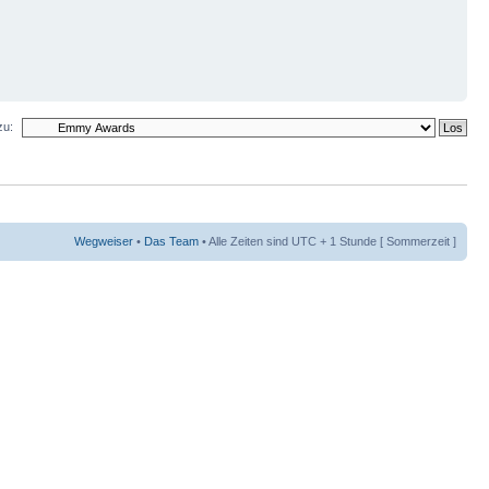
zu:
Wegweiser
•
Das Team
• Alle Zeiten sind UTC + 1 Stunde [ Sommerzeit ]