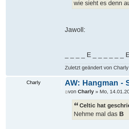
wie sieht es denn a
Jawoll:
_ _ _ _ E _ _ _ _ _ _ 
Zuletzt geändert von Charl
AW: Hangman - S
Charly
von
Charly
» Mo, 14.01.20
Celtic hat geschr
Nehme mal das
B