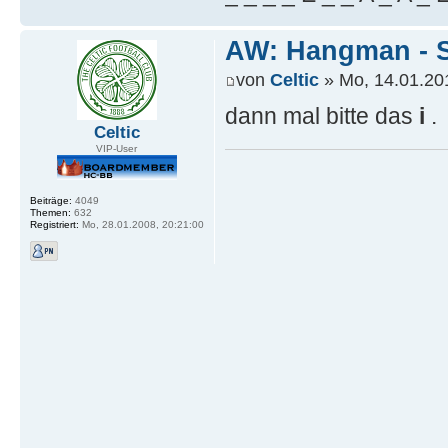
AW: Hangman - S
von
Celtic
» Mo, 14.01.20
dann mal bitte das
i
.
Celtic
VIP-User
Beiträge:
4049
Themen:
632
Registriert:
Mo, 28.01.2008, 20:21:00