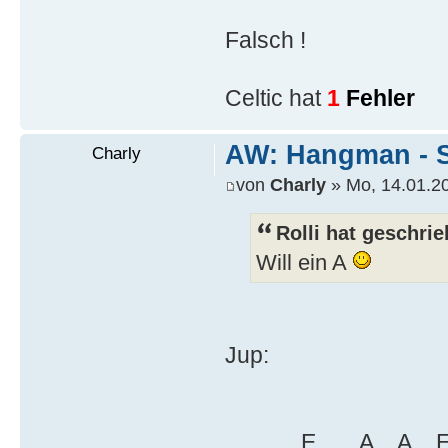
Falsch !
Celtic hat
1
Fehler
AW: Hangman - S
Charly
von
Charly
» Mo, 14.01.20
Rolli hat geschrie
Will ein A
Jup:
_ _ _ _ E _ _ A _ A _ 