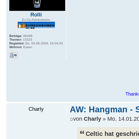
Rolli
Ex-Co-Administrator
Beiträge:
86498
Themen:
15323
Registriert:
Do, 04.06.2009, 16:04:00
Wohnort:
Essen
Thanks
AW: Hangman - S
Charly
von
Charly
» Mo, 14.01.20
Celtic hat geschr