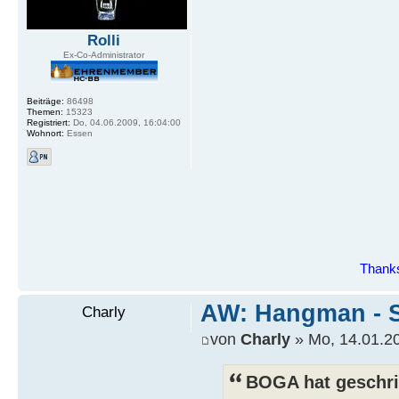
Rolli
Ex-Co-Administrator
Beiträge:
86498
Themen:
15323
Registriert:
Do, 04.06.2009, 16:04:00
Wohnort:
Essen
Thanks
AW: Hangman - S
Charly
von
Charly
» Mo, 14.01.20
BOGA hat geschri