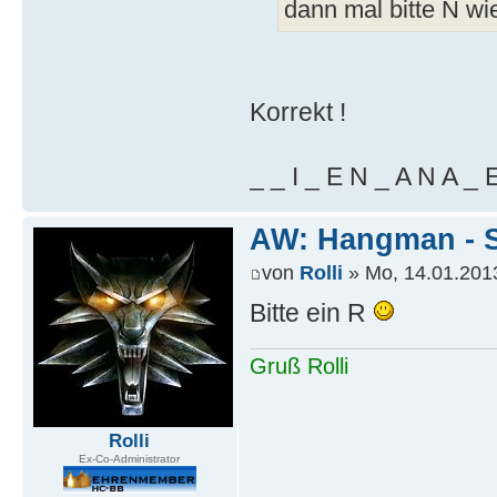
dann mal bitte N wi
Korrekt !
_ _ I _ E N _ A N A _ 
AW: Hangman - S
von
Rolli
» Mo, 14.01.2013
Bitte ein R
Gruß Rolli
Rolli
Ex-Co-Administrator