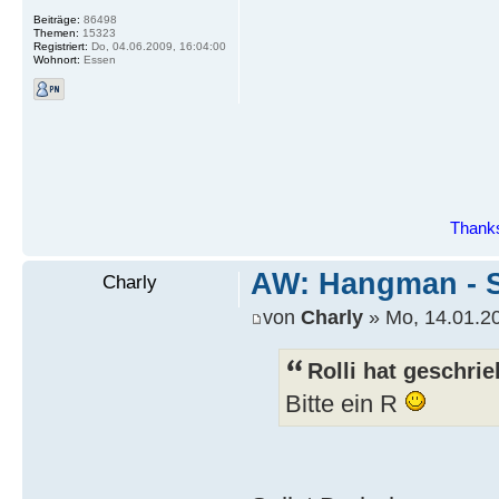
Beiträge:
86498
Themen:
15323
Registriert:
Do, 04.06.2009, 16:04:00
Wohnort:
Essen
Thanks
AW: Hangman - S
Charly
von
Charly
» Mo, 14.01.20
Rolli hat geschrie
Bitte ein R