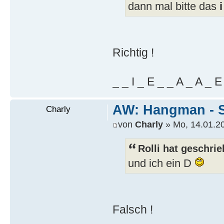
dann mal bitte das
i
Richtig !
_ _ I _ E _ _ A _ A _ E
AW: Hangman - S
Charly
von
Charly
» Mo, 14.01.20
Rolli hat geschrie
und ich ein D
Falsch !