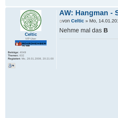
AW: Hangman - S
von
Celtic
» Mo, 14.01.20
Nehme mal das
B
Celtic
VIP-User
Beiträge:
4049
Themen:
632
Registriert:
Mo, 28.01.2008, 20:21:00