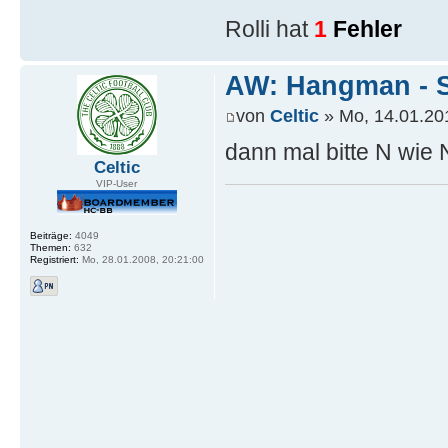
Rolli hat
1
Fehler
AW: Hangman - S
von
Celtic
» Mo, 14.01.20
dann mal bitte N wie 
Celtic
VIP-User
Beiträge:
4049
Themen:
632
Registriert:
Mo, 28.01.2008, 20:21:00