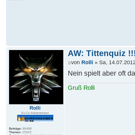
AW: Tittenquiz !!
von
Rolli
» Sa, 14.07.2012
Nein spielt aber oft 
Gruß Rolli
Rolli
Ex-Co-Administrator
Beiträge:
86498
Themen:
15323