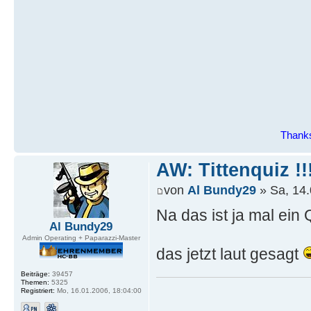
Thanks
AW: Tittenquiz !!
von
Al Bundy29
» Sa, 14.
Na das ist ja mal ei
Al Bundy29
Admin Operating + Paparazzi-Master
das jetzt laut gesagt
Beiträge:
39457
Themen:
5325
Registriert:
Mo, 16.01.2006, 18:04:00