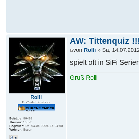
AW: Tittenquiz !!
von
Rolli
» Sa, 14.07.2012
spielt oft in SiFi Serie
Gruß Rolli
Rolli
Ex-Co-Administrator
Beiträge:
86498
Themen:
15323
Registriert:
Do, 04.06.2009, 16:04:00
Wohnort:
Essen