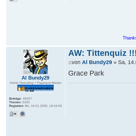
Thanks
AW: Tittenquiz !!
von
Al Bundy29
» Sa, 14.
Grace Park
Al Bundy29
Admin Operating + Paparazzi-Master
Beiträge:
39457
Themen:
5325
Registriert:
Mo, 16.01.2006, 18:04:00