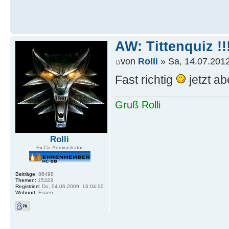
AW: Tittenquiz !!
von
Rolli
» Sa, 14.07.2012
Fast richtig
jetzt a
Gruß Rolli
Rolli
Ex-Co-Administrator
Beiträge:
86498
Themen:
15323
Registriert:
Do, 04.06.2009, 16:04:00
Wohnort:
Essen