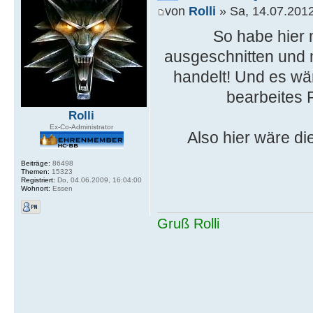
von
Rolli
» Sa, 14.07.2012
So habe hier
ausgeschnitten und 
handelt! Und es wär
bearbeites P
Rolli
Ex-Co-Administrator
Also hier wäre d
Beiträge:
86498
Themen:
15323
Registriert:
Do, 04.06.2009, 16:04:00
Wohnort:
Essen
Gruß Rolli