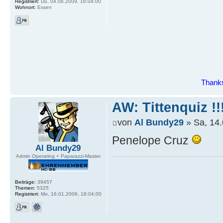
Registriert:
Do, 04.06.2009, 16:04:00
Wohnort:
Essen
Thanks
AW: Tittenquiz !!
von
Al Bundy29
» Sa, 14.
Penelope Cruz
Al Bundy29
Admin Operating + Paparazzi-Master
Beiträge:
39457
Themen:
5325
Registriert:
Mo, 16.01.2006, 18:04:00