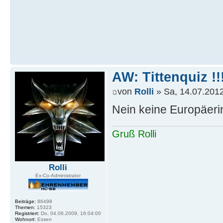
AW: Tittenquiz !!
von
Rolli
» Sa, 14.07.2012
Nein keine Europäer
Gruß Rolli
Rolli
Ex-Co-Administrator
Beiträge:
86498
Themen:
15323
Registriert:
Do, 04.06.2009, 16:04:00
Wohnort:
Essen