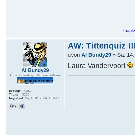
Thanks
AW: Tittenquiz !!
von
Al Bundy29
» Sa, 14.
Laura Vandervoort
Al Bundy29
Admin Operating + Paparazzi-Master
Beiträge:
39457
Themen:
5325
Registriert:
Mo, 16.01.2006, 18:04:00