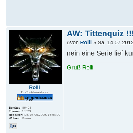
AW: Tittenquiz !!
von
Rolli
» Sa, 14.07.2012
nein eine Serie lief kü
Gruß Rolli
Rolli
Ex-Co-Administrator
Beiträge:
86498
Themen:
15323
Registriert:
Do, 04.06.2009, 16:04:00
Wohnort:
Essen