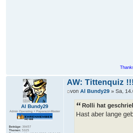
Thanks
AW: Tittenquiz !!
von
Al Bundy29
» Sa, 14.
Rolli hat geschrie
Al Bundy29
Admin Operating + Paparazzi-Master
Hast aber lange ge
Beiträge:
39457
Themen:
5325