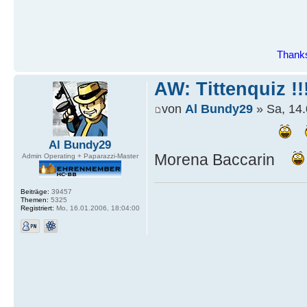
Thanks
AW: Tittenquiz !!
von
Al Bundy29
» Sa, 14.
Al Bundy29
Morena Baccarin
Admin Operating + Paparazzi-Master
Beiträge:
39457
Themen:
5325
Registriert:
Mo, 16.01.2006, 18:04:00