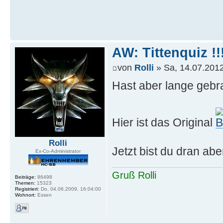
AW: Tittenquiz !!
von
Rolli
» Sa, 14.07.2012
Hast aber lange geb
Hier ist das Original
Rolli
Jetzt bist du dran ab
Ex-Co-Administrator
Gruß Rolli
Beiträge:
86498
Themen:
15323
Registriert:
Do, 04.06.2009, 16:04:00
Wohnort:
Essen