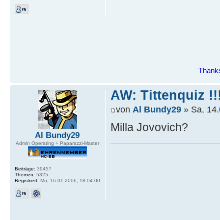
Thanks
AW: Tittenquiz !!
von
Al Bundy29
» Sa, 14.
Milla Jovovich?
Al Bundy29
Admin Operating + Paparazzi-Master
Beiträge:
39457
Themen:
5325
Registriert:
Mo, 16.01.2006, 18:04:00