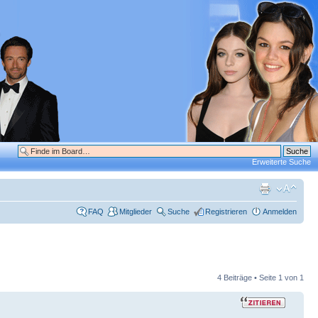
Erweiterte Suche
FAQ
Mitglieder
Suche
Registrieren
Anmelden
4 Beiträge • Seite
1
von
1