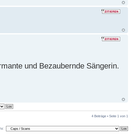
armante und Bezaubernde Sängerin.
4 Beiträge • Seite
1
von
1
zu: