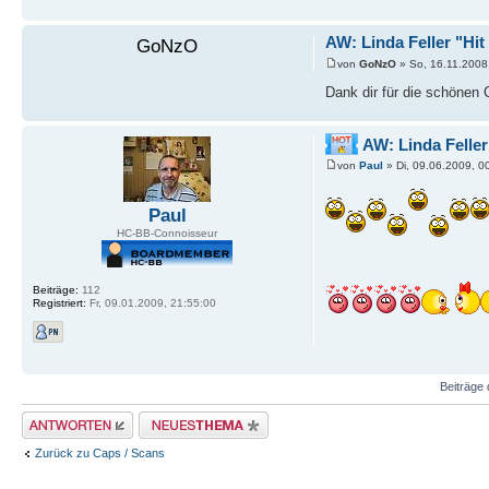
AW: Linda Feller "Hit 
GoNzO
von
GoNzO
» So, 16.11.2008
Dank dir für die schönen
AW: Linda Feller 
von
Paul
» Di, 09.06.2009, 0
Paul
HC-BB-Connoisseur
Beiträge:
112
Registriert:
Fr, 09.01.2009, 21:55:00
Beiträge 
Antwort erstellen
Neues Thema erstellen
Zurück zu Caps / Scans