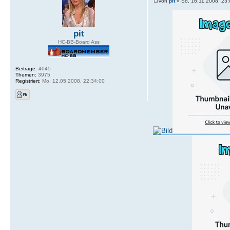
von
pit
» So, 16.11.2008, 23:
pit
HC-BB-Board Ass
Beiträge:
4045
Themen:
3975
Registriert:
Mo, 12.05.2008, 22:34:00