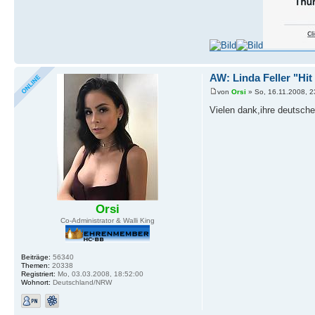
AW: Linda Feller "Hit 
von
Orsi
» So, 16.11.2008, 2
Vielen dank,ihre deutsch
Orsi
Co-Administrator & Walli King
Beiträge:
56340
Themen:
20338
Registriert:
Mo, 03.03.2008, 18:52:00
Wohnort:
Deutschland/NRW