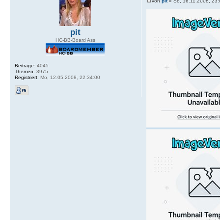
von
pit
» So, 16.11.2008, 23:
pit
HC-BB-Board Ass
Beiträge:
4045
Themen:
3975
Registriert:
Mo, 12.05.2008, 22:34:00