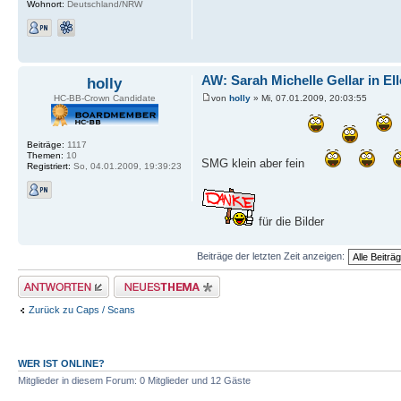
Wohnort:
Deutschland/NRW
AW: Sarah Michelle Gellar in El
holly
von
holly
» Mi, 07.01.2009, 20:03:55
HC-BB-Crown Candidate
Beiträge:
1117
Themen:
10
SMG klein aber fein
Registriert:
So, 04.01.2009, 19:39:23
für die Bilder
Beiträge der letzten Zeit anzeigen:
Antwort erstellen
Neues Thema erstellen
Zurück zu Caps / Scans
WER IST ONLINE?
Mitglieder in diesem Forum: 0 Mitglieder und 12 Gäste