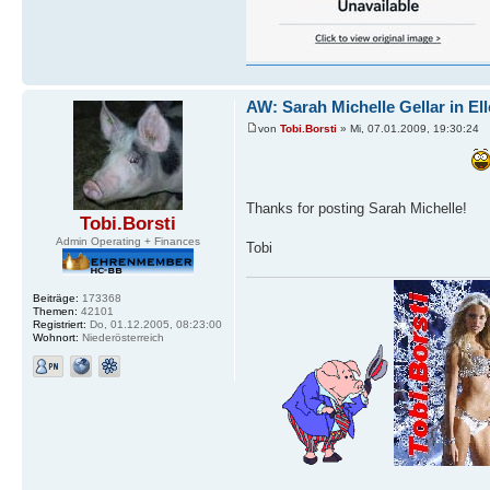
AW: Sarah Michelle Gellar in El
von
Tobi.Borsti
» Mi, 07.01.2009, 19:30:24
Thanks for posting Sarah Michelle!
Tobi.Borsti
Admin Operating + Finances
Tobi
Beiträge:
173368
Themen:
42101
Registriert:
Do, 01.12.2005, 08:23:00
Wohnort:
Niederösterreich