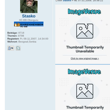
von
Stasko
» Mi, 07.01.2009, 18:58:22
Stasko
HC-BB-Oberguru
Beiträge:
8716
Themen:
8798
Registriert:
Fr, 09.11.2007, 14:34:00
Wohnort:
Beograd,Serbia