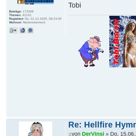
Tobi
Beiträge:
173368
Themen:
42101
Registriert:
Do, 01.12.2005, 08:23:00
Wohnort:
Niederösterreich
Re: Hellfire Hym
von
DerVinsi
» Do, 15.06.