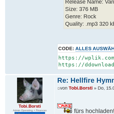
Release Name: Vario
Size: 376 MB
Genre: Rock
Quality: .mp3 320 k
CODE:
ALLES AUSWÄ
https://wplik.co
https://ddownloa
Re: Hellfire Hym
von
Tobi.Borsti
» Do, 15.
Tobi.Borsti
fürs hochladen
Admin Operating + Finances