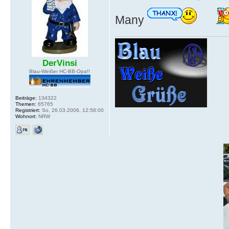
Many
DerVinsi
Blau-Weißer HC-BB-Opa!!
Beiträge:
134322
Themen:
65765
Registriert:
So, 26.03.2006, 12:58:00
Wohnort:
NRW