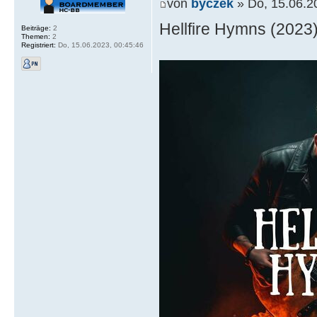
von
byczek
» Do, 15.06.2
Hellfire Hymns (2023
Beiträge:
2
Themen:
2
Registriert:
Do, 15.06.2023, 00:45:46