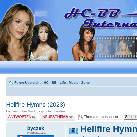
Foren-Übersicht
‹
HC - BB - Life
‹
Music - Zone
Hellfire Hymns (2023)
Hier kann über Musik gesprochen werden.
Antwort erstellen
Neues Thema erstellen
Hellfire Hymn
byczek
HC-BB-Rookie