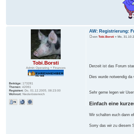
AW: Registrierung: F
von
Tobi.Borsti
» Mo, 31.10.2
Tobi.Borsti
Derzeit ist das Forum st
Admin Operating + Finances
Dies wurde notwendig da 
Beiträge:
173281
Themen:
42061
Registriert:
Do, 01.12.2005, 08:23:00
Sehr gerne legen wir User
Wohnort:
Niederösterreich
Einfach eine kurz
Wir schalten euch dann eh
Sorry das wir zu diesem 