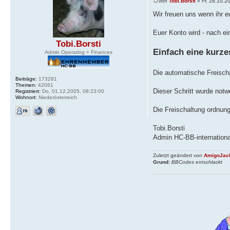
von
Tobi.Borsti
» Fr, 28.10.2
Wir freuen uns wenn ihr eu
Euer Konto wird - nach ei
Tobi.Borsti
Einfach eine kurz
Admin Operating + Finances
Die automatische Freischal
Beiträge:
173281
Themen:
42061
Dieser Schritt wurde notw
Registriert:
Do, 01.12.2005, 08:23:00
Wohnort:
Niederösterreich
Die Freischaltung ordnun
Tobi.Borsti
Admin HC-BB-internationa
Zuletzt geändert von
AmigoJac
Grund:
BBCodes entschlackt