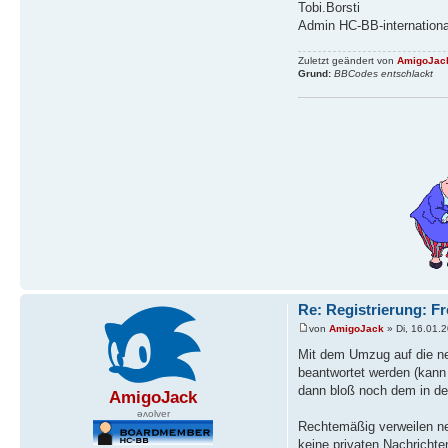
Tobi.Borsti
Admin HC-BB-internationa
Zuletzt geändert von
AmigoJac
Grund:
BBCodes entschlackt
Re: Registrierung: Fr
von
AmigoJack
» Di, 16.01.
Mit dem Umzug auf die ne
beantwortet werden (kann 
dann bloß noch dem in der
AmigoJack
ǝʌolver
Rechtemäßig verweilen ne
keine privaten Nachrichte