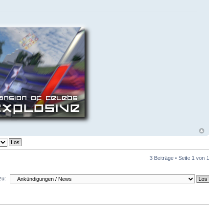
3 Beiträge • Seite
1
von
1
zu: