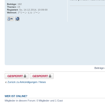
Beiträge:
192
Themen:
15
Registriert:
So, 14.12.2014, 10:09:00
Wohnort:
グリーン ヒル ゾーン
Beiträge 
Thema gesperrt
Forum gesperrt
Zurück zu Ankündigungen / News
WER IST ONLINE?
Mitglieder in diesem Forum: 0 Mitglieder und 1 Gast