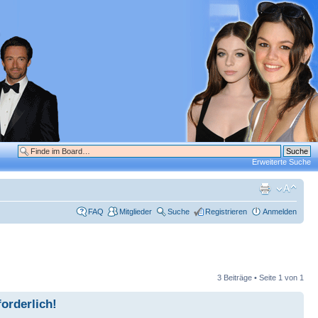
Erweiterte Suche
FAQ
Mitglieder
Suche
Registrieren
Anmelden
3 Beiträge • Seite
1
von
1
orderlich!