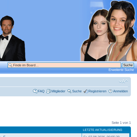
Erweiterte Suche
FAQ
Mitglieder
Suche
Registrieren
Anmelden
Seite
1
von
1
LETZTE AKTUALISIERUNG
 - F
Fr, 07.08.2026, 00:55:29