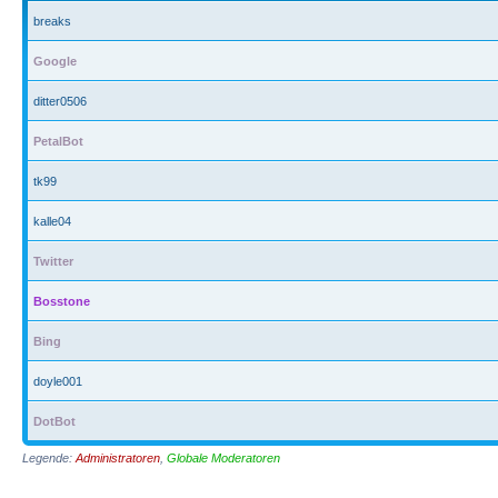
breaks
Google
ditter0506
PetalBot
tk99
kalle04
Twitter
Bosstone
Bing
doyle001
DotBot
Legende:
Administratoren
,
Globale Moderatoren