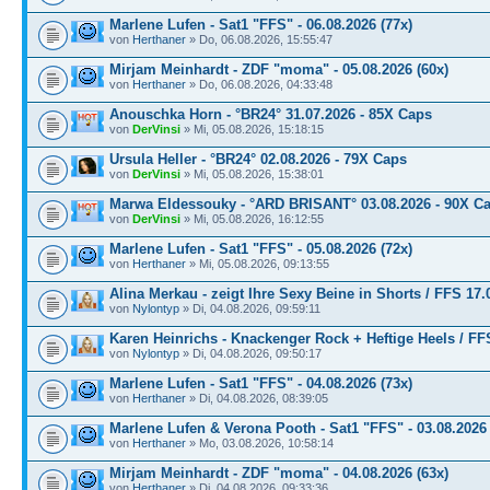
Marlene Lufen - Sat1 "FFS" - 06.08.2026 (77x)
von
Herthaner
» Do, 06.08.2026, 15:55:47
Mirjam Meinhardt - ZDF "moma" - 05.08.2026 (60x)
von
Herthaner
» Do, 06.08.2026, 04:33:48
Anouschka Horn - °BR24° 31.07.2026 - 85X Caps
von
DerVinsi
» Mi, 05.08.2026, 15:18:15
Ursula Heller - °BR24° 02.08.2026 - 79X Caps
von
DerVinsi
» Mi, 05.08.2026, 15:38:01
Marwa Eldessouky - °ARD BRISANT° 03.08.2026 - 90X C
von
DerVinsi
» Mi, 05.08.2026, 16:12:55
Marlene Lufen - Sat1 "FFS" - 05.08.2026 (72x)
von
Herthaner
» Mi, 05.08.2026, 09:13:55
Alina Merkau - zeigt Ihre Sexy Beine in Shorts / FFS 17.
von
Nylontyp
» Di, 04.08.2026, 09:59:11
Karen Heinrichs - Knackenger Rock + Heftige Heels / FF
von
Nylontyp
» Di, 04.08.2026, 09:50:17
Marlene Lufen - Sat1 "FFS" - 04.08.2026 (73x)
von
Herthaner
» Di, 04.08.2026, 08:39:05
Marlene Lufen & Verona Pooth - Sat1 "FFS" - 03.08.2026 
von
Herthaner
» Mo, 03.08.2026, 10:58:14
Mirjam Meinhardt - ZDF "moma" - 04.08.2026 (63x)
von
Herthaner
» Di, 04.08.2026, 09:33:36