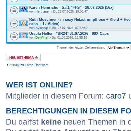
Karen Heinrichs - Sat1 "FFS" - 28.07.2026 (56x)
von
Herthaner
» Di, 28.07.2026, 19:06:47
Ruth Moschner - in sexy Netzstrumpfhose + Kleid + Heel
caps + 1x Video)
von
Nylontyp
» Mo, 27.07.2026, 07:52:52
Ursula Heller - °BR24° 31.07.2026 - 80X Caps
von
DerVinsi
» Sa, 01.08.2026, 15:55:10
Themen der letzten Zeit anzeigen:
Neues Thema erstellen
Zurück zu Foren-Übersicht
WER IST ONLINE?
Mitglieder in diesem Forum:
caro7
u
BERECHTIGUNGEN IN DIESEM F
Du darfst
keine
neuen Themen in d