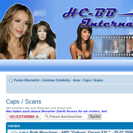
Foren-Übersicht
‹
German Celebrity - Area
‹
Caps / Scans
Caps / Scans
Hier kommen alle eure Rawcaps und Scans rein.
Hier haben auch unsere Besucher Zutritt! Access for our visitors, too!
Neues Thema erstellen
THEMEN
Ruth Moschner - ARD "Gefragt, Gejagt XXL" - 25.07.2026