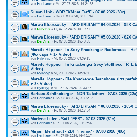
von
Herthaner
» Mo, 27.07.2026, 16:24:33
Susan Link - WDR "Kölner Treff" - 07.08.2026 (30x)
von
Herthaner
» Sa, 08.08.2026, 06:51:39
Marwa Eldessouky - °ARD BRISANT° 04.08.2026 - 98X C
von
DerVinsi
» Fr, 07.08.2026, 15:19:54
Marwa Eldessouky - °ARD BRISANT° 05.08.2026 - 82X C
von
DerVinsi
» Fr, 07.08.2026, 15:48:55
Mareile Höppner - In Sexy Knackenger Radlerhose + Hef
(46x caps + 1x Video)
von
Nylontyp
» Mi, 05.08.2026, 09:39:13
Mareile Höppner - In Knackenger Sexy Stoffhose / RTL E
Video)
von
Nylontyp
» Mi, 29.07.2026, 18:24:30
Mareile Höppner - Die Knackenge Jeanshose sitzt perfekt
+ 2x Video)
von
Nylontyp
» Mo, 27.07.2026, 09:33:45
Barbara Schöneberger - NDR Talkshow - 07.08.2026 (22x
von
Herthaner
» Sa, 08.08.2026, 05:56:12
Marwa Eldessouky - °ARD BRISANT° 06.08.2026 - 105X 
von
DerVinsi
» Fr, 07.08.2026, 16:17:34
Marlene Lufen - Sat1 "FFS" - 07.08.2026 (81x)
von
Herthaner
» Fr, 07.08.2026, 10:53:56
Mirjam Meinhardt - ZDF "moma" - 07.08.2026 (40x)
von
Herthaner
» Fr, 07.08.2026, 09:43:17