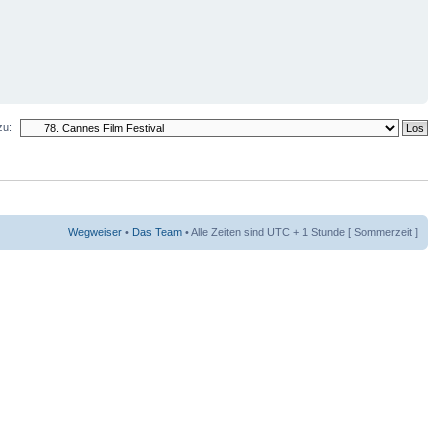
zu:
Wegweiser
•
Das Team
• Alle Zeiten sind UTC + 1 Stunde [ Sommerzeit ]