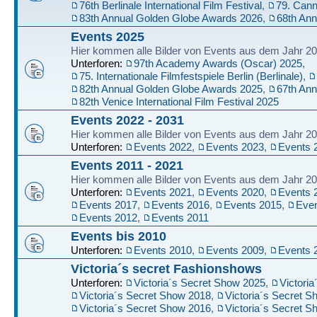
76th Berlinale International Film Festival
,
79. Cann
83th Annual Golden Globe Awards 2026
,
68th An
Events 2025
Hier kommen alle Bilder von Events aus dem Jahr 20
Unterforen:
97th Academy Awards (Oscar) 2025
,
75. Internationale Filmfestspiele Berlin (Berlinale)
,
82th Annual Golden Globe Awards 2025
,
67th An
82th Venice International Film Festival 2025
Events 2022 - 2031
Hier kommen alle Bilder von Events aus dem Jahr 202
Unterforen:
Events 2022
,
Events 2023
,
Events 
Events 2011 - 2021
Hier kommen alle Bilder von Events aus dem Jahr 201
Unterforen:
Events 2021
,
Events 2020
,
Events 
Events 2017
,
Events 2016
,
Events 2015
,
Even
Events 2012
,
Events 2011
Events bis 2010
Unterforen:
Events 2010
,
Events 2009
,
Events 
Victoria´s secret Fashionshows
Unterforen:
Victoria´s Secret Show 2025
,
Victori
Victoria´s Secret Show 2018
,
Victoria´s Secret 
Victoria´s Secret Show 2016
,
Victoria´s Secret 