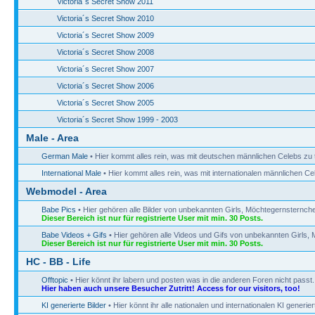
Victoria´s Secret Show 2011
Victoria´s Secret Show 2010
Victoria´s Secret Show 2009
Victoria´s Secret Show 2008
Victoria´s Secret Show 2007
Victoria´s Secret Show 2006
Victoria´s Secret Show 2005
Victoria´s Secret Show 1999 - 2003
Male - Area
German Male
• Hier kommt alles rein, was mit deutschen männlichen Celebs zu 
International Male
• Hier kommt alles rein, was mit internationalen männlichen Ce
Webmodel - Area
Babe Pics
• Hier gehören alle Bilder von unbekannten Girls, Möchtegernsternchen
Dieser Bereich ist nur für registrierte User mit min. 30 Posts.
Babe Videos + Gifs
• Hier gehören alle Videos und Gifs von unbekannten Girls, 
Dieser Bereich ist nur für registrierte User mit min. 30 Posts.
HC - BB - Life
Offtopic
• Hier könnt ihr labern und posten was in die anderen Foren nicht passt.
Hier haben auch unsere Besucher Zutritt! Access for our visitors, too!
KI generierte Bilder
• Hier könnt ihr alle nationalen und internationalen KI generie