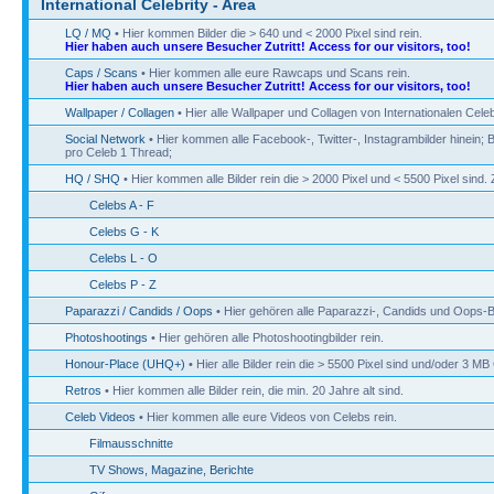
International Celebrity - Area
LQ / MQ
• Hier kommen Bilder die > 640 und < 2000 Pixel sind rein.
Hier haben auch unsere Besucher Zutritt! Access for our visitors, too!
Caps / Scans
• Hier kommen alle eure Rawcaps und Scans rein.
Hier haben auch unsere Besucher Zutritt! Access for our visitors, too!
Wallpaper / Collagen
• Hier alle Wallpaper und Collagen von Internationalen Celeb
Social Network
• Hier kommen alle Facebook-, Twitter-, Instagrambilder hinein; B
pro Celeb 1 Thread;
HQ / SHQ
• Hier kommen alle Bilder rein die > 2000 Pixel und < 5500 Pixel sin
Celebs A - F
Celebs G - K
Celebs L - O
Celebs P - Z
Paparazzi / Candids / Oops
• Hier gehören alle Paparazzi-, Candids und Oops-Bi
Photoshootings
• Hier gehören alle Photoshootingbilder rein.
Honour-Place (UHQ+)
• Hier alle Bilder rein die > 5500 Pixel sind und/oder 3 M
Retros
• Hier kommen alle Bilder rein, die min. 20 Jahre alt sind.
Celeb Videos
• Hier kommen alle eure Videos von Celebs rein.
Filmausschnitte
TV Shows, Magazine, Berichte