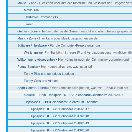
Movie - Zone
• Hier kann über aktuelle Kinofilme und Klassiker der Filmgeschic
Movie-Talk
TV&Movie Promos/Stills
Trailer
Gamer - Zone
• Hier wird der beste Gamer gesucht und über Games gesproche
Music - Zone
• Hier kann über Musik gesprochen werden.
Software / Hardware
• Für die Computer-Freaks unter uns.
Wie ist meine IP
• Hier könnt ihr eure IP und Verbindungsgeschwindigkeit üb
Willkommen / Abwesenheit
• Hier könnt ihr euch der Community vorstellen und mi
Funny Section
• Hier kommt alles rein, was lustig ist!
Funny Pics und sonstiges Lustiges
Funny Clips und Videos
Sport Center / Fußball
• Hier könnt ihr alles posten, was mit Fußball zu tun hat.
aktuelle Fußball Tippspiele HC-BB/Celebboard/Celebforum 2026/2027
Tippspiele HC-BB/Celebboard/Celebforum - beendet
Tippspiele HC-BB/Celebboard 2016/2017
Tippspiele HC-BB/Celebboard 2017/2018
Tippspiele HC-BB/Celebboard 2018/2019
Tippspiele HC-BB/Celebboard 2019/2020