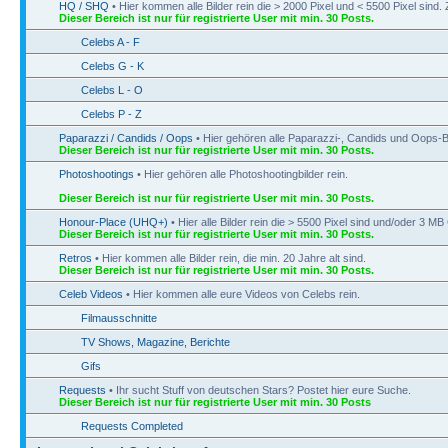
HQ / SHQ
• Hier kommen alle Bilder rein die > 2000 Pixel und < 5500 Pixel sin
Dieser Bereich ist nur für registrierte User mit min. 30 Posts.
Celebs A - F
Celebs G - K
Celebs L - O
Celebs P - Z
Paparazzi / Candids / Oops
• Hier gehören alle Paparazzi-, Candids und Oops-Bi
Dieser Bereich ist nur für registrierte User mit min. 30 Posts.
Photoshootings
• Hier gehören alle Photoshootingbilder rein.
Dieser Bereich ist nur für registrierte User mit min. 30 Posts.
Honour-Place (UHQ+)
• Hier alle Bilder rein die > 5500 Pixel sind und/oder 3 M
Dieser Bereich ist nur für registrierte User mit min. 30 Posts.
Retros
• Hier kommen alle Bilder rein, die min. 20 Jahre alt sind.
Dieser Bereich ist nur für registrierte User mit min. 30 Posts.
Celeb Videos
• Hier kommen alle eure Videos von Celebs rein.
Filmausschnitte
TV Shows, Magazine, Berichte
Gifs
Requests
• Ihr sucht Stuff von deutschen Stars? Postet hier eure Suche.
Dieser Bereich ist nur für registrierte User mit min. 30 Posts
Requests Completed