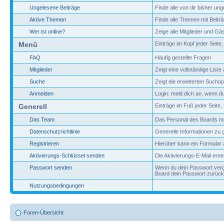
Ungelesene Beiträge
Finde alle von dir bisher un
Aktive Themen
Finde alle Themen mit Beiträg
Wer ist online?
Zeige alle Mitglieder und G
Menü
Einträge im Kopf jeder Seite,
FAQ
Häufig gestellte Fragen
Mitglieder
Zeigt eine vollständige Liste 
Suche
Zeigt die erweiterten Sucho
Anmelden
Login: meld dich an, wenn du 
Generell
Einträge im Fuß jeder Seite,
Das Team
Das Personal des Boards mit
Datenschutzrichtlinie
Generelle Informationen zu
Registrieren
Hierüber kann ein Formular a
Aktivierungs-Schlüssel senden
Die Aktivierungs-E-Mail ern
Passwort senden
Wenn du dein Passwort verge
Board dein Passwort zurück
Nutzungsbedingungen
Foren-Übersicht