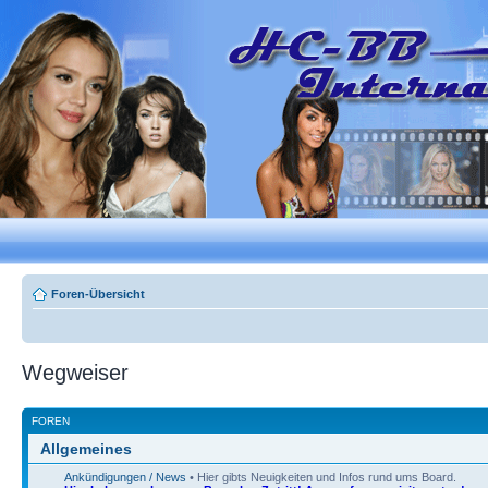
Foren-Übersicht
Wegweiser
FOREN
Allgemeines
Ankündigungen / News
• Hier gibts Neuigkeiten und Infos rund ums Board.