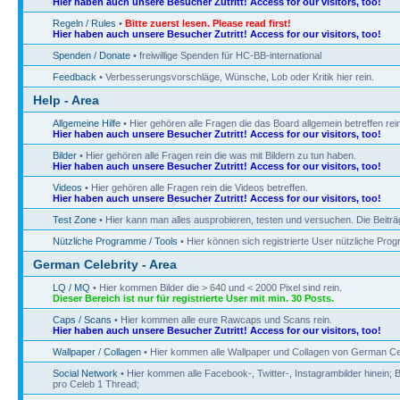
Hier haben auch unsere Besucher Zutritt! Access for our visitors, too!
Regeln / Rules
•
Bitte zuerst lesen. Please read first!
Hier haben auch unsere Besucher Zutritt! Access for our visitors, too!
Spenden / Donate
• freiwillige Spenden für HC-BB-international
Feedback
• Verbesserungsvorschläge, Wünsche, Lob oder Kritik hier rein.
Help - Area
Allgemeine Hilfe
• Hier gehören alle Fragen die das Board allgemein betreffen rein
Hier haben auch unsere Besucher Zutritt! Access for our visitors, too!
Bilder
• Hier gehören alle Fragen rein die was mit Bildern zu tun haben.
Hier haben auch unsere Besucher Zutritt! Access for our visitors, too!
Videos
• Hier gehören alle Fragen rein die Videos betreffen.
Hier haben auch unsere Besucher Zutritt! Access for our visitors, too!
Test Zone
• Hier kann man alles ausprobieren, testen und versuchen. Die Beitr
Nützliche Programme / Tools
• Hier können sich registrierte User nützliche Pr
German Celebrity - Area
LQ / MQ
• Hier kommen Bilder die > 640 und < 2000 Pixel sind rein.
Dieser Bereich ist nur für registrierte User mit min. 30 Posts.
Caps / Scans
• Hier kommen alle eure Rawcaps und Scans rein.
Hier haben auch unsere Besucher Zutritt! Access for our visitors, too!
Wallpaper / Collagen
• Hier kommen alle Wallpaper und Collagen von German Cel
Social Network
• Hier kommen alle Facebook-, Twitter-, Instagrambilder hinein; B
pro Celeb 1 Thread;