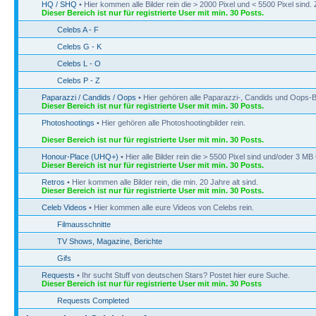
HQ / SHQ
• Hier kommen alle Bilder rein die > 2000 Pixel und < 5500 Pixel sin
Dieser Bereich ist nur für registrierte User mit min. 30 Posts.
Celebs A - F
Celebs G - K
Celebs L - O
Celebs P - Z
Paparazzi / Candids / Oops
• Hier gehören alle Paparazzi-, Candids und Oops-Bi
Dieser Bereich ist nur für registrierte User mit min. 30 Posts.
Photoshootings
• Hier gehören alle Photoshootingbilder rein.
Dieser Bereich ist nur für registrierte User mit min. 30 Posts.
Honour-Place (UHQ+)
• Hier alle Bilder rein die > 5500 Pixel sind und/oder 3 M
Dieser Bereich ist nur für registrierte User mit min. 30 Posts.
Retros
• Hier kommen alle Bilder rein, die min. 20 Jahre alt sind.
Dieser Bereich ist nur für registrierte User mit min. 30 Posts.
Celeb Videos
• Hier kommen alle eure Videos von Celebs rein.
Filmausschnitte
TV Shows, Magazine, Berichte
Gifs
Requests
• Ihr sucht Stuff von deutschen Stars? Postet hier eure Suche.
Dieser Bereich ist nur für registrierte User mit min. 30 Posts
Requests Completed