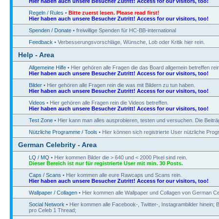
Hier haben auch unsere Besucher Zutritt! Access for our visitors, too!
Regeln / Rules
•
Bitte zuerst lesen. Please read first!
Hier haben auch unsere Besucher Zutritt! Access for our visitors, too!
Spenden / Donate
• freiwillige Spenden für HC-BB-international
Feedback
• Verbesserungsvorschläge, Wünsche, Lob oder Kritik hier rein.
Help - Area
Allgemeine Hilfe
• Hier gehören alle Fragen die das Board allgemein betreffen rein
Hier haben auch unsere Besucher Zutritt! Access for our visitors, too!
Bilder
• Hier gehören alle Fragen rein die was mit Bildern zu tun haben.
Hier haben auch unsere Besucher Zutritt! Access for our visitors, too!
Videos
• Hier gehören alle Fragen rein die Videos betreffen.
Hier haben auch unsere Besucher Zutritt! Access for our visitors, too!
Test Zone
• Hier kann man alles ausprobieren, testen und versuchen. Die Beitr
Nützliche Programme / Tools
• Hier können sich registrierte User nützliche Pr
German Celebrity - Area
LQ / MQ
• Hier kommen Bilder die > 640 und < 2000 Pixel sind rein.
Dieser Bereich ist nur für registrierte User mit min. 30 Posts.
Caps / Scans
• Hier kommen alle eure Rawcaps und Scans rein.
Hier haben auch unsere Besucher Zutritt! Access for our visitors, too!
Wallpaper / Collagen
• Hier kommen alle Wallpaper und Collagen von German Cel
Social Network
• Hier kommen alle Facebook-, Twitter-, Instagrambilder hinein; B
pro Celeb 1 Thread;