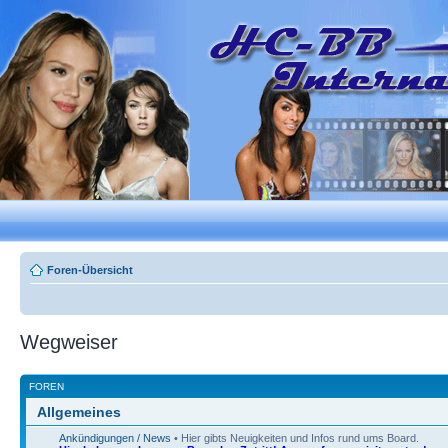
Foren-Übersicht
Wegweiser
FOREN
Allgemeines
Ankündigungen / News
• Hier gibts Neuigkeiten und Infos rund ums Board.