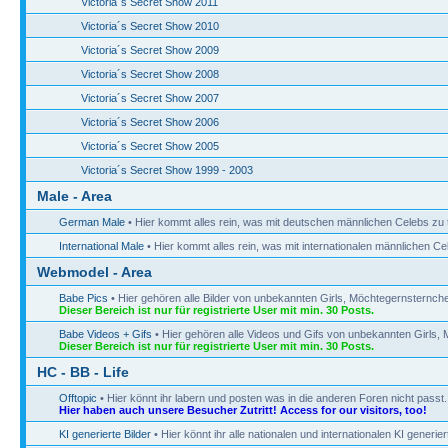
Victoria´s Secret Show 2011
Victoria´s Secret Show 2010
Victoria´s Secret Show 2009
Victoria´s Secret Show 2008
Victoria´s Secret Show 2007
Victoria´s Secret Show 2006
Victoria´s Secret Show 2005
Victoria´s Secret Show 1999 - 2003
Male - Area
German Male
• Hier kommt alles rein, was mit deutschen männlichen Celebs zu 
International Male
• Hier kommt alles rein, was mit internationalen männlichen Ce
Webmodel - Area
Babe Pics
• Hier gehören alle Bilder von unbekannten Girls, Möchtegernsternchen
Dieser Bereich ist nur für registrierte User mit min. 30 Posts.
Babe Videos + Gifs
• Hier gehören alle Videos und Gifs von unbekannten Girls, 
Dieser Bereich ist nur für registrierte User mit min. 30 Posts.
HC - BB - Life
Offtopic
• Hier könnt ihr labern und posten was in die anderen Foren nicht passt.
Hier haben auch unsere Besucher Zutritt! Access for our visitors, too!
KI generierte Bilder
• Hier könnt ihr alle nationalen und internationalen KI generie