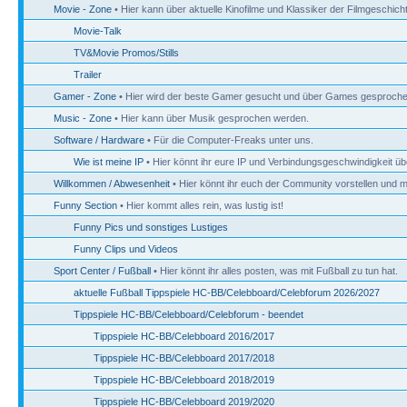
Movie - Zone
• Hier kann über aktuelle Kinofilme und Klassiker der Filmgeschic
Movie-Talk
TV&Movie Promos/Stills
Trailer
Gamer - Zone
• Hier wird der beste Gamer gesucht und über Games gesproche
Music - Zone
• Hier kann über Musik gesprochen werden.
Software / Hardware
• Für die Computer-Freaks unter uns.
Wie ist meine IP
• Hier könnt ihr eure IP und Verbindungsgeschwindigkeit üb
Willkommen / Abwesenheit
• Hier könnt ihr euch der Community vorstellen und mi
Funny Section
• Hier kommt alles rein, was lustig ist!
Funny Pics und sonstiges Lustiges
Funny Clips und Videos
Sport Center / Fußball
• Hier könnt ihr alles posten, was mit Fußball zu tun hat.
aktuelle Fußball Tippspiele HC-BB/Celebboard/Celebforum 2026/2027
Tippspiele HC-BB/Celebboard/Celebforum - beendet
Tippspiele HC-BB/Celebboard 2016/2017
Tippspiele HC-BB/Celebboard 2017/2018
Tippspiele HC-BB/Celebboard 2018/2019
Tippspiele HC-BB/Celebboard 2019/2020