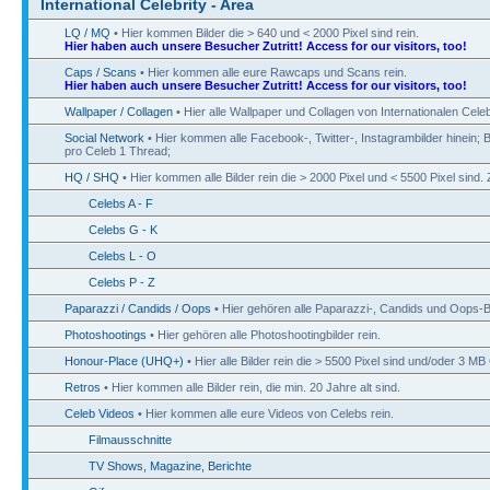
International Celebrity - Area
LQ / MQ
• Hier kommen Bilder die > 640 und < 2000 Pixel sind rein.
Hier haben auch unsere Besucher Zutritt! Access for our visitors, too!
Caps / Scans
• Hier kommen alle eure Rawcaps und Scans rein.
Hier haben auch unsere Besucher Zutritt! Access for our visitors, too!
Wallpaper / Collagen
• Hier alle Wallpaper und Collagen von Internationalen Celeb
Social Network
• Hier kommen alle Facebook-, Twitter-, Instagrambilder hinein; B
pro Celeb 1 Thread;
HQ / SHQ
• Hier kommen alle Bilder rein die > 2000 Pixel und < 5500 Pixel sin
Celebs A - F
Celebs G - K
Celebs L - O
Celebs P - Z
Paparazzi / Candids / Oops
• Hier gehören alle Paparazzi-, Candids und Oops-Bi
Photoshootings
• Hier gehören alle Photoshootingbilder rein.
Honour-Place (UHQ+)
• Hier alle Bilder rein die > 5500 Pixel sind und/oder 3 M
Retros
• Hier kommen alle Bilder rein, die min. 20 Jahre alt sind.
Celeb Videos
• Hier kommen alle eure Videos von Celebs rein.
Filmausschnitte
TV Shows, Magazine, Berichte