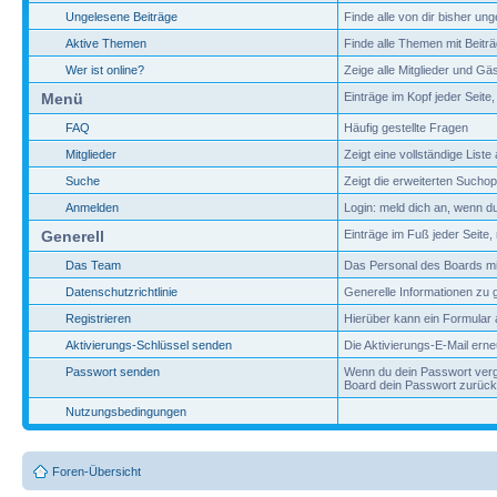
Ungelesene Beiträge
Finde alle von dir bisher un
Aktive Themen
Finde alle Themen mit Beiträg
Wer ist online?
Zeige alle Mitglieder und G
Menü
Einträge im Kopf jeder Seite,
FAQ
Häufig gestellte Fragen
Mitglieder
Zeigt eine vollständige Liste 
Suche
Zeigt die erweiterten Sucho
Anmelden
Login: meld dich an, wenn du 
Generell
Einträge im Fuß jeder Seite,
Das Team
Das Personal des Boards mit
Datenschutzrichtlinie
Generelle Informationen zu
Registrieren
Hierüber kann ein Formular a
Aktivierungs-Schlüssel senden
Die Aktivierungs-E-Mail ern
Passwort senden
Wenn du dein Passwort verge
Board dein Passwort zurück
Nutzungsbedingungen
Foren-Übersicht