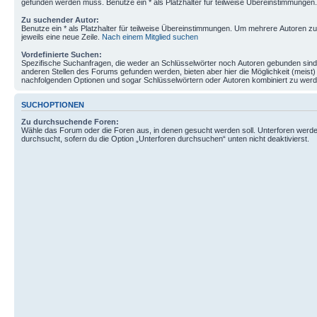
gefunden werden muss. Benutze ein * als Platzhalter für teilweise Übereinstimmungen.
Zu suchender Autor:
Benutze ein * als Platzhalter für teilweise Übereinstimmungen. Um mehrere Autoren 
jeweils eine neue Zeile.
Nach einem Mitglied suchen
Vordefinierte Suchen:
Spezifische Suchanfragen, die weder an Schlüsselwörter noch Autoren gebunden sin
anderen Stellen des Forums gefunden werden, bieten aber hier die Möglichkeit (meist) 
nachfolgenden Optionen und sogar Schlüsselwörtern oder Autoren kombiniert zu werd
SUCHOPTIONEN
Zu durchsuchende Foren:
Wähle das Forum oder die Foren aus, in denen gesucht werden soll. Unterforen werde
durchsucht, sofern du die Option „Unterforen durchsuchen“ unten nicht deaktivierst.