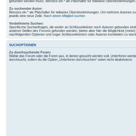
gefunden werden muss. Benutze ein * als Platzhalter für teilweise Übereinstimmungen.
Zu suchender Autor:
Benutze ein * als Platzhalter für teilweise Übereinstimmungen. Um mehrere Autoren 
jeweils eine neue Zeile.
Nach einem Mitglied suchen
Vordefinierte Suchen:
Spezifische Suchanfragen, die weder an Schlüsselwörter noch Autoren gebunden sin
anderen Stellen des Forums gefunden werden, bieten aber hier die Möglichkeit (meist) 
nachfolgenden Optionen und sogar Schlüsselwörtern oder Autoren kombiniert zu werd
SUCHOPTIONEN
Zu durchsuchende Foren:
Wähle das Forum oder die Foren aus, in denen gesucht werden soll. Unterforen werde
durchsucht, sofern du die Option „Unterforen durchsuchen“ unten nicht deaktivierst.