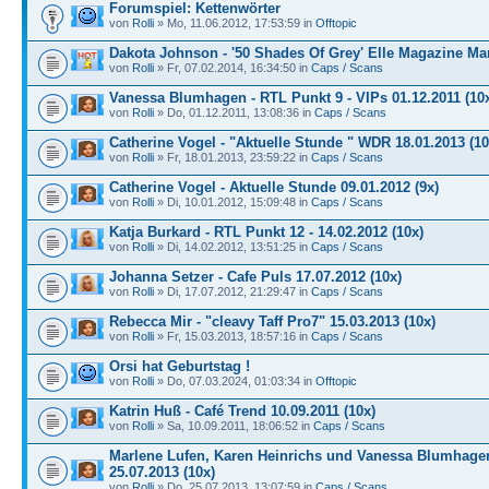
Forumspiel: Kettenwörter
von
Rolli
» Mo, 11.06.2012, 17:53:59 in
Offtopic
Dakota Johnson - '50 Shades Of Grey' Elle Magazine Mar
von
Rolli
» Fr, 07.02.2014, 16:34:50 in
Caps / Scans
Vanessa Blumhagen - RTL Punkt 9 - VIPs 01.12.2011 (10
von
Rolli
» Do, 01.12.2011, 13:08:36 in
Caps / Scans
Catherine Vogel - "Aktuelle Stunde " WDR 18.01.2013 (10
von
Rolli
» Fr, 18.01.2013, 23:59:22 in
Caps / Scans
Catherine Vogel - Aktuelle Stunde 09.01.2012 (9x)
von
Rolli
» Di, 10.01.2012, 15:09:48 in
Caps / Scans
Katja Burkard - RTL Punkt 12 - 14.02.2012 (10x)
von
Rolli
» Di, 14.02.2012, 13:51:25 in
Caps / Scans
Johanna Setzer - Cafe Puls 17.07.2012 (10x)
von
Rolli
» Di, 17.07.2012, 21:29:47 in
Caps / Scans
Rebecca Mir - "cleavy Taff Pro7" 15.03.2013 (10x)
von
Rolli
» Fr, 15.03.2013, 18:57:16 in
Caps / Scans
Orsi hat Geburtstag !
von
Rolli
» Do, 07.03.2024, 01:03:34 in
Offtopic
Katrin Huß - Café Trend 10.09.2011 (10x)
von
Rolli
» Sa, 10.09.2011, 18:06:52 in
Caps / Scans
Marlene Lufen, Karen Heinrichs und Vanessa Blumhagen
25.07.2013 (10x)
von
Rolli
» Do, 25.07.2013, 13:07:59 in
Caps / Scans