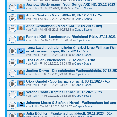
Jeanette Biedermann - Your Songs ARD-HD, 15.12.2023 -
von
Rolli
» Sa, 16.12.2023, 11:02:58 in
Caps / Scans
Anna Planken - Markt WDR-HD, 06.12.2023 - 75x
von
Rolli
» Mi, 06.12.2023, 22:57:18 in
Caps / Scans
Anne Gesthuysen - MoMa ARD 08.05.2013 (10x)
von
Rolli
» Mi, 08.05.2013, 09:56:38 in
Caps / Scans
Patricia Küll - Landesschau Rheinland-Pfalz, 27.11.2023 
von
Rolli
» Do, 07.12.2023, 01:28:06 in
Caps / Scans
Tanja Lasch, Julia Lindholm & Isabel Livia Wilhayn (Wi
uns-Live aus Torgau, 06.12.2023 - 155x
von
Rolli
» Fr, 08.12.2023, 23:14:50 in
Caps / Scans
Tina Bauer - Bücherecke, 08.12.2023 - 120x
von
Rolli
» Fr, 08.12.2023, 23:09:45 in
Caps / Scans
Joelina Drews - Die schönsten Weihnachtshits, 07.12.202
von
Rolli
» Fr, 08.12.2023, 23:10:58 in
Caps / Scans
Okka Gundel - Sportschau vor acht, 08.12.2023 - 45x
von
Rolli
» Fr, 08.12.2023, 23:12:51 in
Caps / Scans
Verona Pooth - Käpt'ns Dinner, 08.12.2023 - 95x
von
Rolli
» Fr, 08.12.2023, 23:52:28 in
Caps / Scans
Johanna Mross & Stefanie Hertel - Weihnachten bei uns-
von
Rolli
» Do, 07.12.2023, 20:09:07 in
Caps / Scans
Julia Büchler - Frankenschau aktuell, 30.11.2023 - 50x
von
Rolli
» Do, 07.12.2023, 01:22:04 in
Caps / Scans