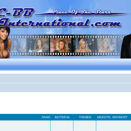
RANG
BEITRÄGE
THEMEN
WEBSITE
,
WOHNORT