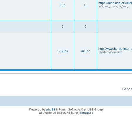
https://mansion-of-cel
192
15
グリーン ヒル ゾーン
0
0
http://www.hc-bb-intern
173323
42072
Niederösterreich
Gehe 
Powered by
phpBB
® Forum Software © phpBB Group
Deutsche Übersetzung durch
phpBB.de