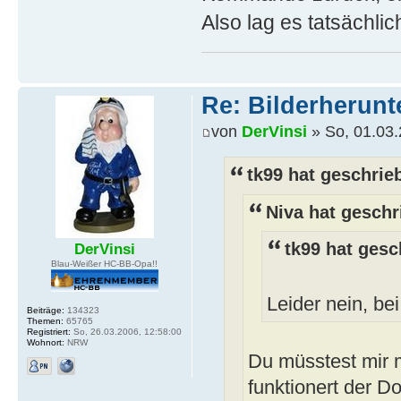
Also lag es tatsächli
Re: Bilderherunt
von
DerVinsi
» So, 01.03.
tk99 hat geschrie
Niva hat geschr
tk99 hat gesc
DerVinsi
Blau-Weißer HC-BB-Opa!!
Leider nein, bei
Beiträge:
134323
Themen:
65765
Registriert:
So, 26.03.2006, 12:58:00
Wohnort:
NRW
Du müsstest mir 
funktionert der 