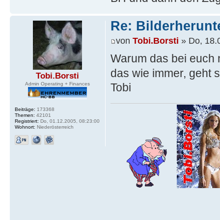
Re: Bilderherunt
von
Tobi.Borsti
» Do, 18.
Warum das bei euch nic
das wie immer, geht s
Tobi.Borsti
Tobi
Admin Operating + Finances
Beiträge:
173368
Themen:
42101
Registriert:
Do, 01.12.2005, 08:23:00
Wohnort:
Niederösterreich