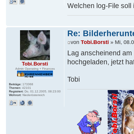
Welchen log-File soll
Re: Bilderherunt
von
Tobi.Borsti
» Mi, 08.
Lag anscheinend am H
hochgeladen, jetzt ha
Tobi.Borsti
Admin Operating + Finances
Tobi
Beiträge:
173368
Themen:
42101
Registriert:
Do, 01.12.2005, 08:23:00
Wohnort:
Niederösterreich