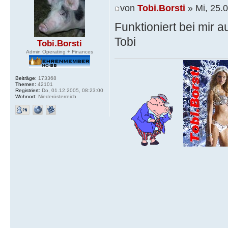
von
Tobi.Borsti
» Mi, 25.0
Funktioniert bei mir a
Tobi
Tobi.Borsti
Admin Operating + Finances
Beiträge:
173368
Themen:
42101
Registriert:
Do, 01.12.2005, 08:23:00
Wohnort:
Niederösterreich