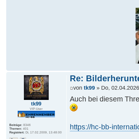
Re: Bilderherunt
von
tk99
» Do, 02.04.2026
Auch bei diesem Threa
tk99
VIP-User
https://hc-bb-intern
Beiträge:
8346
Themen:
401
Registriert:
Di, 17.02.2009, 13:48:00