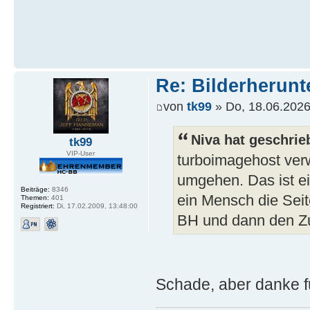
Re: Bilderherunt
von
tk99
» Do, 18.06.2026
Niva hat geschrie
tk99
VIP-User
turboimagehost ver
umgehen. Das ist ei
Beiträge:
8346
ein Mensch die Seit
Themen:
401
Registriert:
Di, 17.02.2009, 13:48:00
BH und dann den Zug
Schade, aber danke für