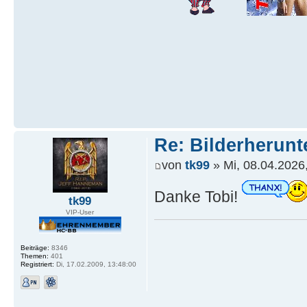
Re: Bilderherunt
von
tk99
» Mi, 08.04.2026
Danke Tobi!
tk99
VIP-User
Beiträge:
8346
Themen:
401
Registriert:
Di, 17.02.2009, 13:48:00