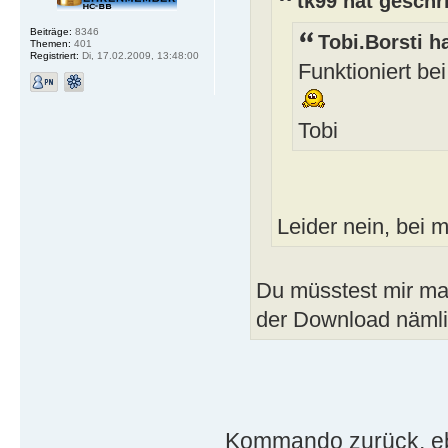
tk99 hat geschr
Beiträge:
8346
Tobi.Borsti h
Themen:
401
Registriert:
Di, 17.02.2009, 13:48:00
Funktioniert bei
Tobi
Leider nein, bei mi
Du müsstest mir mal
der Download näml
Kommando zurück, ebe