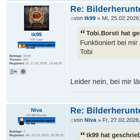
Re: Bilderherunt
von
tk99
» Mi, 25.02.2026
Tobi.Borsti hat g
tk99
VIP-User
Funktioniert bei mir
Tobi
Beiträge:
8346
Themen:
401
Registriert:
Di, 17.02.2009, 13:48:00
Leider nein, bei mir lä
Re: Bilderherunt
Niva
HC-BB-Rookie
von
Niva
» Fr, 27.02.2026
Beiträge:
7
tk99 hat geschrie
Registriert:
Mo, 02.01.2023, 03:26:52