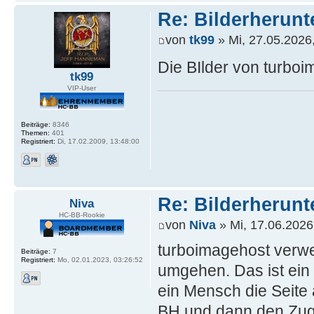
Re: Bilderherunt
von
tk99
» Mi, 27.05.2026
Die BIlder von turboi
tk99
VIP-User
Beiträge:
8346
Themen:
401
Registriert:
Di, 17.02.2009, 13:48:00
Re: Bilderherunt
Niva
HC-BB-Rookie
von
Niva
» Mi, 17.06.2026
turboimagehost verwe
Beiträge:
7
Registriert:
Mo, 02.01.2023, 03:26:52
umgehen. Das ist ein 
ein Mensch die Seite 
BH und dann den Zugri