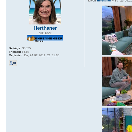
von
Herthaner
» Sa, 23.09.2
Herthaner
VIP-User
Beiträge:
35325
Themen:
6534
Registriert:
Do, 24.02.2011, 21:31:00