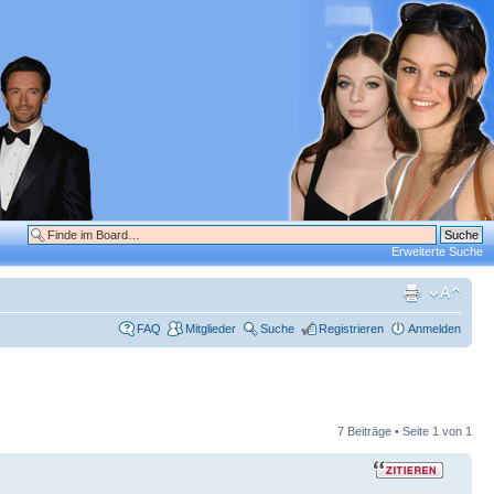
Erweiterte Suche
FAQ
Mitglieder
Suche
Registrieren
Anmelden
7 Beiträge • Seite
1
von
1