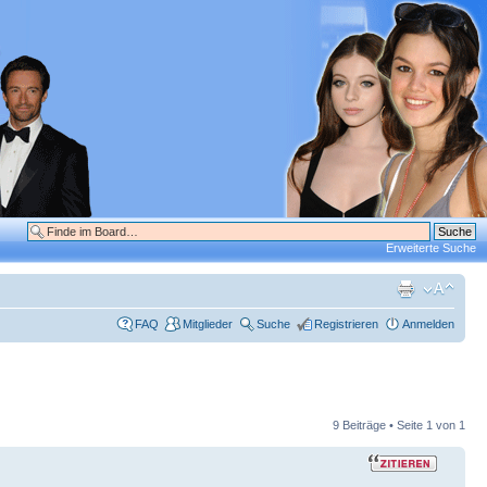
Erweiterte Suche
FAQ
Mitglieder
Suche
Registrieren
Anmelden
9 Beiträge • Seite
1
von
1