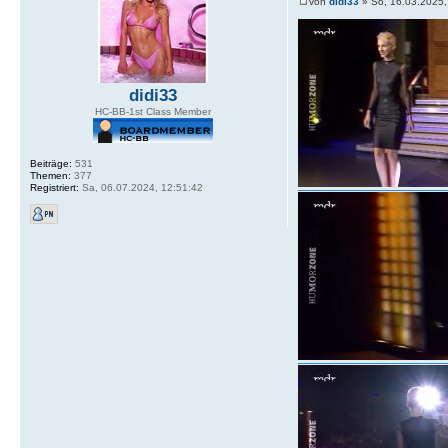
von
didi33
» So, 16.03.2025,
didi33
HC-BB-1st Class Member
Beiträge:
531
Themen:
377
Registriert:
Sa, 06.07.2024, 12:51:42