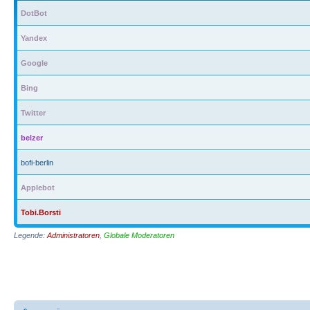
DotBot
Yandex
Google
Bing
Twitter
belzer
bofi-berlin
Applebot
Tobi.Borsti
Legende:
Administratoren
,
Globale Moderatoren