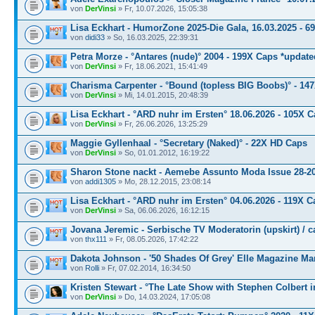
von
DerVinsi
» Fr, 10.07.2026, 15:05:38
Lisa Eckhart - HumorZone 2025-Die Gala, 16.03.2025 - 6
von
didi33
» So, 16.03.2025, 22:39:31
Petra Morze - °Antares (nude)° 2004 - 199X Caps *update
von
DerVinsi
» Fr, 18.06.2021, 15:41:49
Charisma Carpenter - °Bound (topless BIG Boobs)° - 14
von
DerVinsi
» Mi, 14.01.2015, 20:48:39
Lisa Eckhart - °ARD nuhr im Ersten° 18.06.2026 - 105X 
von
DerVinsi
» Fr, 26.06.2026, 13:25:29
Maggie Gyllenhaal - °Secretary (Naked)° - 22X HD Caps
von
DerVinsi
» So, 01.01.2012, 16:19:22
Sharon Stone nackt - Aemebe Assunto Moda Issue 28-20
von
addi1305
» Mo, 28.12.2015, 23:08:14
Lisa Eckhart - °ARD nuhr im Ersten° 04.06.2026 - 119X 
von
DerVinsi
» Sa, 06.06.2026, 16:12:15
Jovana Jeremic - Serbische TV Moderatorin (upskirt) / c
von
thx111
» Fr, 08.05.2026, 17:42:22
Dakota Johnson - '50 Shades Of Grey' Elle Magazine Mar
von
Rolli
» Fr, 07.02.2014, 16:34:50
Kristen Stewart - °The Late Show with Stephen Colbert 
von
DerVinsi
» Do, 14.03.2024, 17:05:08