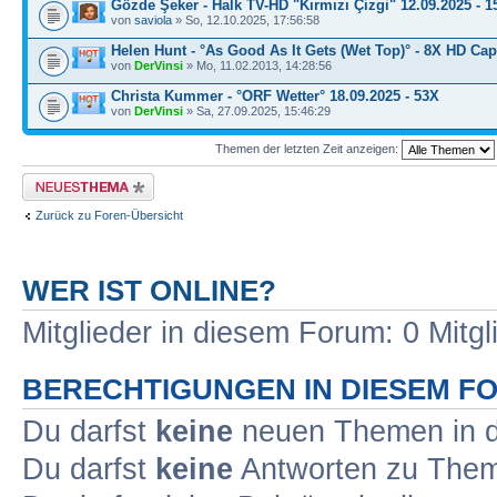
Gözde Şeker - Halk TV-HD "Kırmızı Çizgi" 12.09.2025 - 
von
saviola
» So, 12.10.2025, 17:56:58
Helen Hunt - °As Good As It Gets (Wet Top)° - 8X HD Ca
von
DerVinsi
» Mo, 11.02.2013, 14:28:56
Christa Kummer - °ORF Wetter° 18.09.2025 - 53X
von
DerVinsi
» Sa, 27.09.2025, 15:46:29
Themen der letzten Zeit anzeigen:
Neues Thema erstellen
Zurück zu Foren-Übersicht
WER IST ONLINE?
Mitglieder in diesem Forum: 0 Mitg
BERECHTIGUNGEN IN DIESEM F
Du darfst
keine
neuen Themen in d
Du darfst
keine
Antworten zu Theme