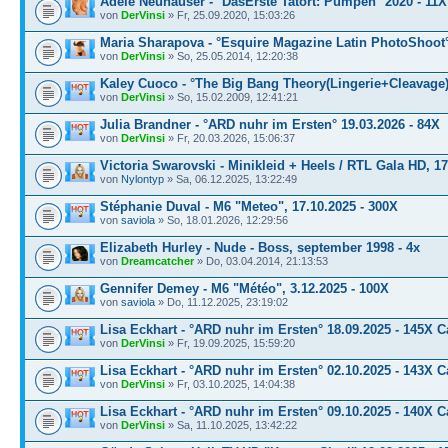
Adele Neuhauser - °DasErste Tatort: Pumpen° 2020 - 11
von
DerVinsi
» Fr, 25.09.2020, 15:03:26
Maria Sharapova - °Esquire Magazine Latin PhotoShoot
von
DerVinsi
» So, 25.05.2014, 12:20:38
Kaley Cuoco - °The Big Bang Theory(Lingerie+Cleavage)
von
DerVinsi
» So, 15.02.2009, 12:41:21
Julia Brandner - °ARD nuhr im Ersten° 19.03.2026 - 84X
von
DerVinsi
» Fr, 20.03.2026, 15:06:37
Victoria Swarovski - Minikleid + Heels / RTL Gala HD, 17
von
Nylontyp
» Sa, 06.12.2025, 13:22:49
Stéphanie Duval - M6 "Meteo", 17.10.2025 - 300X
von
saviola
» So, 18.01.2026, 12:29:56
Elizabeth Hurley - Nude - Boss, september 1998 - 4x
von
Dreamcatcher
» Do, 03.04.2014, 21:13:53
Gennifer Demey - M6 "Météo", 3.12.2025 - 100X
von
saviola
» Do, 11.12.2025, 23:19:02
Lisa Eckhart - °ARD nuhr im Ersten° 18.09.2025 - 145X 
von
DerVinsi
» Fr, 19.09.2025, 15:59:20
Lisa Eckhart - °ARD nuhr im Ersten° 02.10.2025 - 143X 
von
DerVinsi
» Fr, 03.10.2025, 14:04:38
Lisa Eckhart - °ARD nuhr im Ersten° 09.10.2025 - 140X 
von
DerVinsi
» Sa, 11.10.2025, 13:42:22