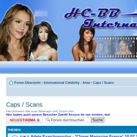
Foren-Übersicht
‹
International Celebrity - Area
‹
Caps / Scans
Caps / Scans
Hier kommen alle eure Rawcaps und Scans rein.
Hier haben auch unsere Besucher Zutritt! Access for our visitors, too!
Neues Thema erstellen
THEMEN
Adele Exarchopoulos - °Closer Magazine France° 10.07.