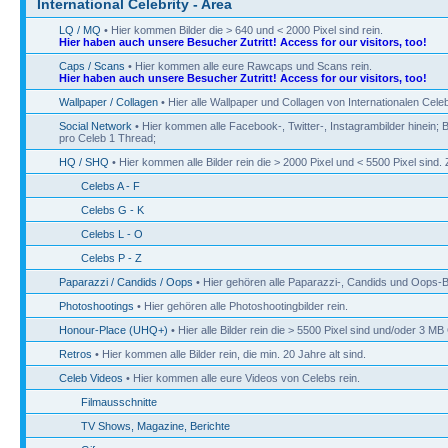
International Celebrity - Area
LQ / MQ
• Hier kommen Bilder die > 640 und < 2000 Pixel sind rein.
Hier haben auch unsere Besucher Zutritt! Access for our visitors, too!
Caps / Scans
• Hier kommen alle eure Rawcaps und Scans rein.
Hier haben auch unsere Besucher Zutritt! Access for our visitors, too!
Wallpaper / Collagen
• Hier alle Wallpaper und Collagen von Internationalen Celeb
Social Network
• Hier kommen alle Facebook-, Twitter-, Instagrambilder hinein; B
pro Celeb 1 Thread;
HQ / SHQ
• Hier kommen alle Bilder rein die > 2000 Pixel und < 5500 Pixel sin
Celebs A - F
Celebs G - K
Celebs L - O
Celebs P - Z
Paparazzi / Candids / Oops
• Hier gehören alle Paparazzi-, Candids und Oops-Bi
Photoshootings
• Hier gehören alle Photoshootingbilder rein.
Honour-Place (UHQ+)
• Hier alle Bilder rein die > 5500 Pixel sind und/oder 3 M
Retros
• Hier kommen alle Bilder rein, die min. 20 Jahre alt sind.
Celeb Videos
• Hier kommen alle eure Videos von Celebs rein.
Filmausschnitte
TV Shows, Magazine, Berichte