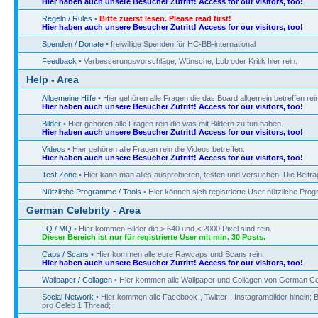
Hier haben auch unsere Besucher Zutritt! Access for our visitors, too!
Regeln / Rules
•
Bitte zuerst lesen. Please read first!
Hier haben auch unsere Besucher Zutritt! Access for our visitors, too!
Spenden / Donate
• freiwillige Spenden für HC-BB-international
Feedback
• Verbesserungsvorschläge, Wünsche, Lob oder Kritik hier rein.
Help - Area
Allgemeine Hilfe
• Hier gehören alle Fragen die das Board allgemein betreffen rein
Hier haben auch unsere Besucher Zutritt! Access for our visitors, too!
Bilder
• Hier gehören alle Fragen rein die was mit Bildern zu tun haben.
Hier haben auch unsere Besucher Zutritt! Access for our visitors, too!
Videos
• Hier gehören alle Fragen rein die Videos betreffen.
Hier haben auch unsere Besucher Zutritt! Access for our visitors, too!
Test Zone
• Hier kann man alles ausprobieren, testen und versuchen. Die Beitr
Nützliche Programme / Tools
• Hier können sich registrierte User nützliche Pr
German Celebrity - Area
LQ / MQ
• Hier kommen Bilder die > 640 und < 2000 Pixel sind rein.
Dieser Bereich ist nur für registrierte User mit min. 30 Posts.
Caps / Scans
• Hier kommen alle eure Rawcaps und Scans rein.
Hier haben auch unsere Besucher Zutritt! Access for our visitors, too!
Wallpaper / Collagen
• Hier kommen alle Wallpaper und Collagen von German Cel
Social Network
• Hier kommen alle Facebook-, Twitter-, Instagrambilder hinein; B
pro Celeb 1 Thread;