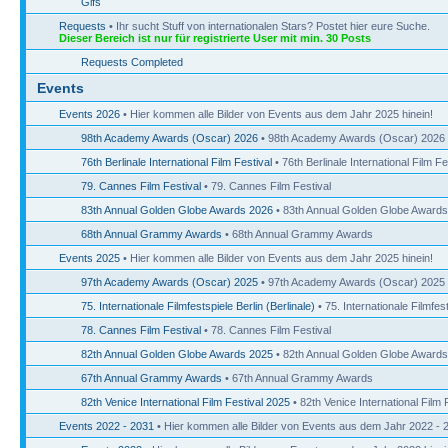
Gifs
Requests
• Ihr sucht Stuff von internationalen Stars? Postet hier eure Suche.
Dieser Bereich ist nur für registrierte User mit min. 30 Posts
Requests Completed
Events
Events 2026
• Hier kommen alle Bilder von Events aus dem Jahr 2025 hinein!
98th Academy Awards (Oscar) 2026
• 98th Academy Awards (Oscar) 2026
76th Berlinale International Film Festival
• 76th Berlinale International Film Fe
79. Cannes Film Festival
• 79. Cannes Film Festival
83th Annual Golden Globe Awards 2026
• 83th Annual Golden Globe Award
68th Annual Grammy Awards
• 68th Annual Grammy Awards
Events 2025
• Hier kommen alle Bilder von Events aus dem Jahr 2025 hinein!
97th Academy Awards (Oscar) 2025
• 97th Academy Awards (Oscar) 2025
75. Internationale Filmfestspiele Berlin (Berlinale)
• 75. Internationale Filmfest
78. Cannes Film Festival
• 78. Cannes Film Festival
82th Annual Golden Globe Awards 2025
• 82th Annual Golden Globe Award
67th Annual Grammy Awards
• 67th Annual Grammy Awards
82th Venice International Film Festival 2025
• 82th Venice International Film 
Events 2022 - 2031
• Hier kommen alle Bilder von Events aus dem Jahr 2022 - 2