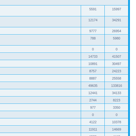
5591
15997
12174
34291
9777
26954
788
5980
0
0
14733
41507
10891
30497
8757
24223
8887
25558
49635
133816
12441
34133
2744
8223
977
3350
0
0
4122
10378
11911
14669