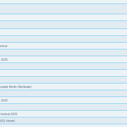
stival
s 2025
spiele Berlin (Berlinale)
s 2025
Festival 2025
031 hinein!