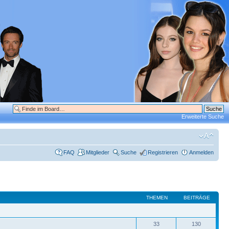
Erweiterte Suche
FAQ
Mitglieder
Suche
Registrieren
Anmelden
THEMEN
BEITRÄGE
33
130