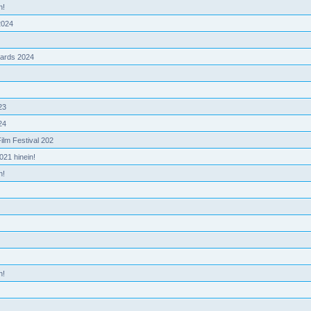
n!
2024
wards 2024
23
24
Film Festival 202
021 hinein!
n!
n!