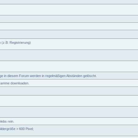
 (z.B: Registrierung)
äge in diesem Forum werden in regelmäßigen Abständen gelöscht.
ogramme downloaden.
ebs rein.
ildergröße > 600 Pixel;