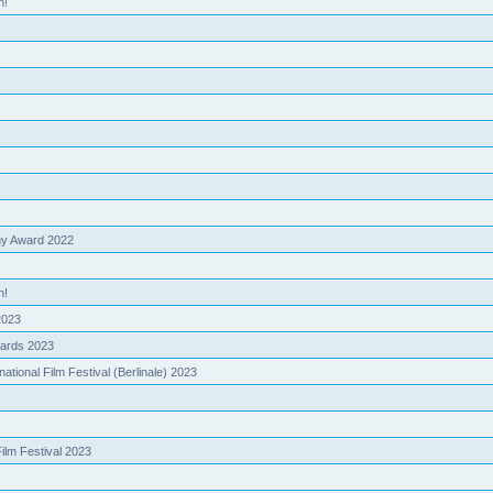
n!
my Award 2022
n!
2023
wards 2023
national Film Festival (Berlinale) 2023
Film Festival 2023