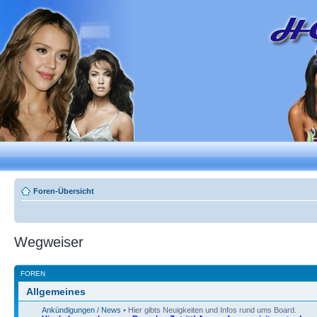
Foren-Übersicht
Wegweiser
FOREN
Allgemeines
Ankündigungen / News
• Hier gibts Neuigkeiten und Infos rund ums Board.