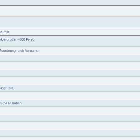
s rein.
ildergröße > 600 Pixel;
d. Zuordnung nach Vorname.
lder rein.
B Grösse haben.