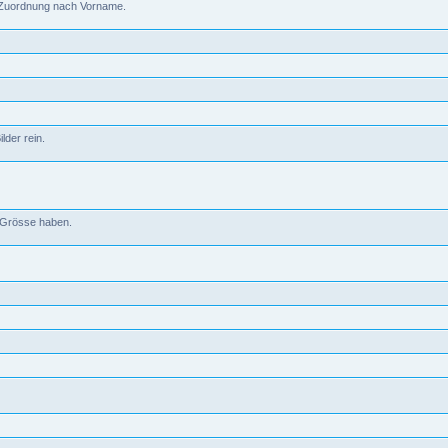
d. Zuordnung nach Vorname.
lder rein.
B Grösse haben.