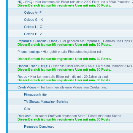
HQ / SHQ
• Hier kommen alle Bilder rein die > 2000 Pixel und < 5500 Pixel sin
Dieser Bereich ist nur für registrierte User mit min. 30 Posts.
Celebs A - F
Celebs G - K
Celebs L - O
Celebs P - Z
Paparazzi / Candids / Oops
• Hier gehören alle Paparazzi-, Candids und Oops-Bi
Dieser Bereich ist nur für registrierte User mit min. 30 Posts.
Photoshootings
• Hier gehören alle Photoshootingbilder rein.
Dieser Bereich ist nur für registrierte User mit min. 30 Posts.
Honour-Place (UHQ+)
• Hier alle Bilder rein die > 5500 Pixel sind und/oder 3 M
Dieser Bereich ist nur für registrierte User mit min. 30 Posts.
Retros
• Hier kommen alle Bilder rein, die min. 20 Jahre alt sind.
Dieser Bereich ist nur für registrierte User mit min. 30 Posts.
Celeb Videos
• Hier kommen alle eure Videos von Celebs rein.
Filmausschnitte
TV Shows, Magazine, Berichte
Gifs
Requests
• Ihr sucht Stuff von deutschen Stars? Postet hier eure Suche.
Dieser Bereich ist nur für registrierte User mit min. 30 Posts
Requests Completed