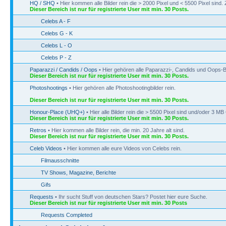
HQ / SHQ
• Hier kommen alle Bilder rein die > 2000 Pixel und < 5500 Pixel sin
Dieser Bereich ist nur für registrierte User mit min. 30 Posts.
Celebs A - F
Celebs G - K
Celebs L - O
Celebs P - Z
Paparazzi / Candids / Oops
• Hier gehören alle Paparazzi-, Candids und Oops-Bi
Dieser Bereich ist nur für registrierte User mit min. 30 Posts.
Photoshootings
• Hier gehören alle Photoshootingbilder rein.
Dieser Bereich ist nur für registrierte User mit min. 30 Posts.
Honour-Place (UHQ+)
• Hier alle Bilder rein die > 5500 Pixel sind und/oder 3 M
Dieser Bereich ist nur für registrierte User mit min. 30 Posts.
Retros
• Hier kommen alle Bilder rein, die min. 20 Jahre alt sind.
Dieser Bereich ist nur für registrierte User mit min. 30 Posts.
Celeb Videos
• Hier kommen alle eure Videos von Celebs rein.
Filmausschnitte
TV Shows, Magazine, Berichte
Gifs
Requests
• Ihr sucht Stuff von deutschen Stars? Postet hier eure Suche.
Dieser Bereich ist nur für registrierte User mit min. 30 Posts
Requests Completed