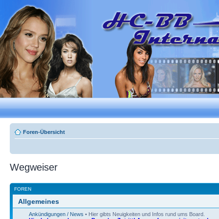
Foren-Übersicht
Wegweiser
FOREN
Allgemeines
Ankündigungen / News
• Hier gibts Neuigkeiten und Infos rund ums Board.