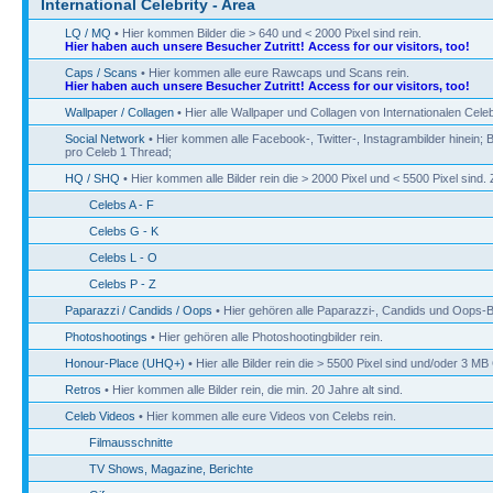
International Celebrity - Area
LQ / MQ
• Hier kommen Bilder die > 640 und < 2000 Pixel sind rein.
Hier haben auch unsere Besucher Zutritt! Access for our visitors, too!
Caps / Scans
• Hier kommen alle eure Rawcaps und Scans rein.
Hier haben auch unsere Besucher Zutritt! Access for our visitors, too!
Wallpaper / Collagen
• Hier alle Wallpaper und Collagen von Internationalen Celeb
Social Network
• Hier kommen alle Facebook-, Twitter-, Instagrambilder hinein; B
pro Celeb 1 Thread;
HQ / SHQ
• Hier kommen alle Bilder rein die > 2000 Pixel und < 5500 Pixel sin
Celebs A - F
Celebs G - K
Celebs L - O
Celebs P - Z
Paparazzi / Candids / Oops
• Hier gehören alle Paparazzi-, Candids und Oops-Bi
Photoshootings
• Hier gehören alle Photoshootingbilder rein.
Honour-Place (UHQ+)
• Hier alle Bilder rein die > 5500 Pixel sind und/oder 3 M
Retros
• Hier kommen alle Bilder rein, die min. 20 Jahre alt sind.
Celeb Videos
• Hier kommen alle eure Videos von Celebs rein.
Filmausschnitte
TV Shows, Magazine, Berichte