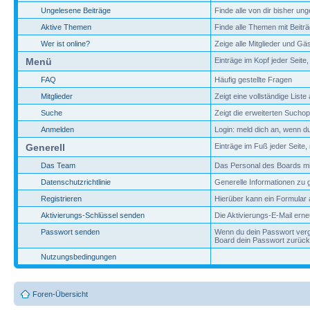
Ungelesene Beiträge
Finde alle von dir bisher un
Aktive Themen
Finde alle Themen mit Beiträg
Wer ist online?
Zeige alle Mitglieder und G
Menü
Einträge im Kopf jeder Seite,
FAQ
Häufig gestellte Fragen
Mitglieder
Zeigt eine vollständige Liste 
Suche
Zeigt die erweiterten Sucho
Anmelden
Login: meld dich an, wenn du 
Generell
Einträge im Fuß jeder Seite,
Das Team
Das Personal des Boards mit
Datenschutzrichtlinie
Generelle Informationen zu
Registrieren
Hierüber kann ein Formular a
Aktivierungs-Schlüssel senden
Die Aktivierungs-E-Mail ern
Passwort senden
Wenn du dein Passwort verge
Board dein Passwort zurück
Nutzungsbedingungen
Foren-Übersicht