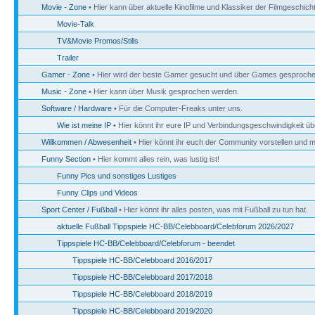
Movie - Zone
• Hier kann über aktuelle Kinofilme und Klassiker der Filmgeschic
Movie-Talk
TV&Movie Promos/Stills
Trailer
Gamer - Zone
• Hier wird der beste Gamer gesucht und über Games gesproche
Music - Zone
• Hier kann über Musik gesprochen werden.
Software / Hardware
• Für die Computer-Freaks unter uns.
Wie ist meine IP
• Hier könnt ihr eure IP und Verbindungsgeschwindigkeit üb
Willkommen / Abwesenheit
• Hier könnt ihr euch der Community vorstellen und mi
Funny Section
• Hier kommt alles rein, was lustig ist!
Funny Pics und sonstiges Lustiges
Funny Clips und Videos
Sport Center / Fußball
• Hier könnt ihr alles posten, was mit Fußball zu tun hat.
aktuelle Fußball Tippspiele HC-BB/Celebboard/Celebforum 2026/2027
Tippspiele HC-BB/Celebboard/Celebforum - beendet
Tippspiele HC-BB/Celebboard 2016/2017
Tippspiele HC-BB/Celebboard 2017/2018
Tippspiele HC-BB/Celebboard 2018/2019
Tippspiele HC-BB/Celebboard 2019/2020