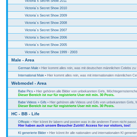
Victoria´s Secret Show 2011
Victoria´s Secret Show 2010
Victoria´s Secret Show 2009
Victoria´s Secret Show 2008
Victoria´s Secret Show 2007
Victoria´s Secret Show 2006
Victoria´s Secret Show 2005
Victoria´s Secret Show 1999 - 2003
Male - Area
German Male
• Hier kommt alles rein, was mit deutschen männlichen Celebs zu 
International Male
• Hier kommt alles rein, was mit internationalen männlichen Ce
Webmodel - Area
Babe Pics
• Hier gehören alle Bilder von unbekannten Girls, Möchtegernsternchen
Dieser Bereich ist nur für registrierte User mit min. 30 Posts.
Babe Videos + Gifs
• Hier gehören alle Videos und Gifs von unbekannten Girls, 
Dieser Bereich ist nur für registrierte User mit min. 30 Posts.
HC - BB - Life
Offtopic
• Hier könnt ihr labern und posten was in die anderen Foren nicht passt.
Hier haben auch unsere Besucher Zutritt! Access for our visitors, too!
KI generierte Bilder
• Hier könnt ihr alle nationalen und internationalen KI generie