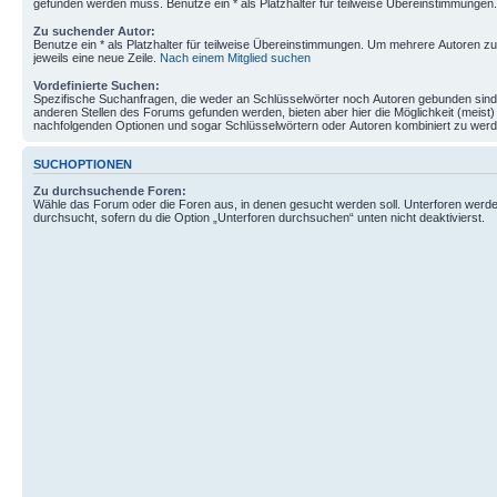
gefunden werden muss. Benutze ein * als Platzhalter für teilweise Übereinstimmungen.
Zu suchender Autor:
Benutze ein * als Platzhalter für teilweise Übereinstimmungen. Um mehrere Autoren 
jeweils eine neue Zeile.
Nach einem Mitglied suchen
Vordefinierte Suchen:
Spezifische Suchanfragen, die weder an Schlüsselwörter noch Autoren gebunden sin
anderen Stellen des Forums gefunden werden, bieten aber hier die Möglichkeit (meist) 
nachfolgenden Optionen und sogar Schlüsselwörtern oder Autoren kombiniert zu werd
SUCHOPTIONEN
Zu durchsuchende Foren:
Wähle das Forum oder die Foren aus, in denen gesucht werden soll. Unterforen werde
durchsucht, sofern du die Option „Unterforen durchsuchen“ unten nicht deaktivierst.