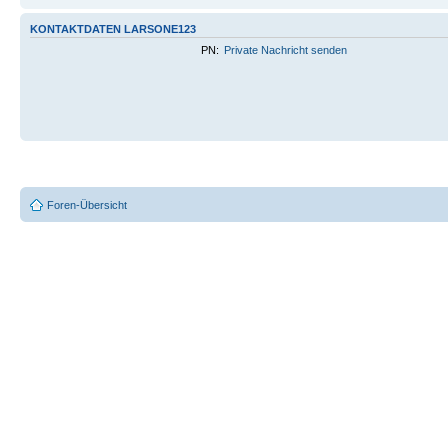
KONTAKTDATEN LARSONE123
PN:
Private Nachricht senden
Foren-Übersicht