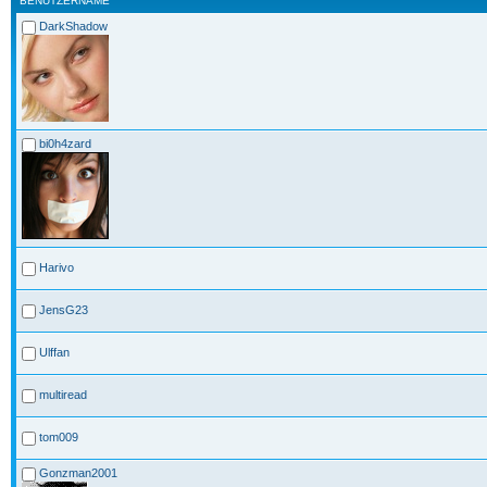
BENUTZERNAME
DarkShadow
bi0h4zard
Harivo
JensG23
Ulffan
multiread
tom009
Gonzman2001