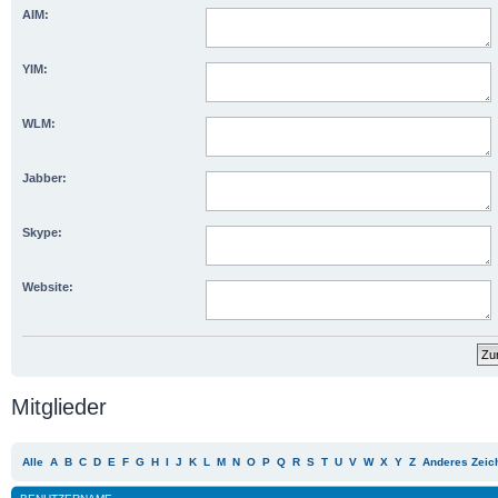
AIM:
YIM:
WLM:
Jabber:
Skype:
Website:
Mitglieder
Alle
A
B
C
D
E
F
G
H
I
J
K
L
M
N
O
P
Q
R
S
T
U
V
W
X
Y
Z
Anderes Zeic