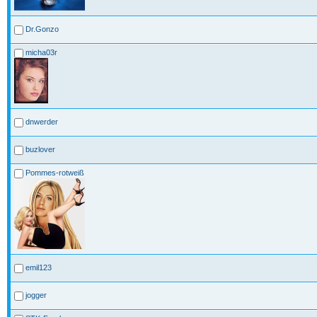
Dr.Gonzo
micha03r
dnwerder
buzlover
Pommes-rotweiß
emil123
jogger