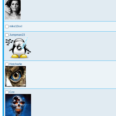
mike10xxl
Jumpman23
Hotcharlie
Cze