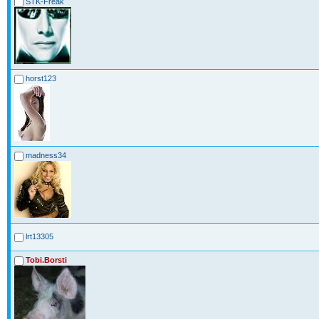
STK-Freak
horst123
madness34
lrt13305
Tobi.Borsti