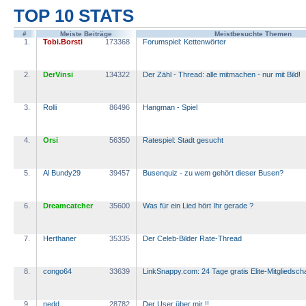
TOP 10 STATS
#
Meiste Beiträge
Meistbesuchte Themen
1.
Tobi.Borsti
173368
Forumspiel: Kettenwörter
2.
DerVinsi
134322
Der Zähl - Thread: alle mitmachen - nur mit Bild!
3.
Rolli
86496
Hangman - Spiel
4.
Orsi
56350
Ratespiel: Stadt gesucht
5.
Al Bundy29
39457
Busenquiz - zu wem gehört dieser Busen?
6.
Dreamcatcher
35600
Was für ein Lied hört Ihr gerade ?
7.
Herthaner
35335
Der Celeb-Bilder Rate-Thread
8.
congo64
33639
LinkSnappy.com: 24 Tage gratis Elite-Mitgliedscha
9.
nedd
28782
Der User über mir !!