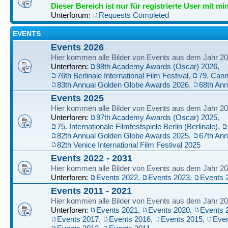
Dieser Bereich ist nur für registrierte User mit mi
Unterforum:
Requests Completed
EVENTS
Events 2026
Hier kommen alle Bilder von Events aus dem Jahr 20
Unterforen:
98th Academy Awards (Oscar) 2026
,
76th Berlinale International Film Festival
,
79. Cann
83th Annual Golden Globe Awards 2026
,
68th An
Events 2025
Hier kommen alle Bilder von Events aus dem Jahr 20
Unterforen:
97th Academy Awards (Oscar) 2025
,
75. Internationale Filmfestspiele Berlin (Berlinale)
,
82th Annual Golden Globe Awards 2025
,
67th An
82th Venice International Film Festival 2025
Events 2022 - 2031
Hier kommen alle Bilder von Events aus dem Jahr 202
Unterforen:
Events 2022
,
Events 2023
,
Events 
Events 2011 - 2021
Hier kommen alle Bilder von Events aus dem Jahr 201
Unterforen:
Events 2021
,
Events 2020
,
Events 
Events 2017
,
Events 2016
,
Events 2015
,
Even