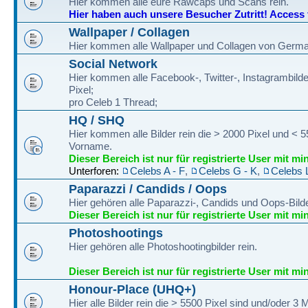
Hier kommen alle eure Rawcaps und Scans rein.
Hier haben auch unsere Besucher Zutritt! Access fo
Wallpaper / Collagen
Hier kommen alle Wallpaper und Collagen von Germa
Social Network
Hier kommen alle Facebook-, Twitter-, Instagrambilde
Pixel;
pro Celeb 1 Thread;
HQ / SHQ
Hier kommen alle Bilder rein die > 2000 Pixel und < 
Vorname.
Dieser Bereich ist nur für registrierte User mit mi
Unterforen:
Celebs A - F
,
Celebs G - K
,
Celebs 
Paparazzi / Candids / Oops
Hier gehören alle Paparazzi-, Candids und Oops-Bilde
Dieser Bereich ist nur für registrierte User mit mi
Photoshootings
Hier gehören alle Photoshootingbilder rein.
Dieser Bereich ist nur für registrierte User mit mi
Honour-Place (UHQ+)
Hier alle Bilder rein die > 5500 Pixel sind und/oder 