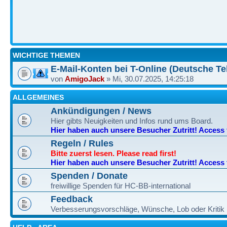
WICHTIGE THEMEN
E-Mail-Konten bei T-Online (Deutsche Te
von
AmigoJack
» Mi, 30.07.2025, 14:25:18
ALLGEMEINES
Ankündigungen / News
Hier gibts Neuigkeiten und Infos rund ums Board.
Hier haben auch unsere Besucher Zutritt! Access fo
Regeln / Rules
Bitte zuerst lesen. Please read first!
Hier haben auch unsere Besucher Zutritt! Access fo
Spenden / Donate
freiwillige Spenden für HC-BB-international
Feedback
Verbesserungsvorschläge, Wünsche, Lob oder Kritik h