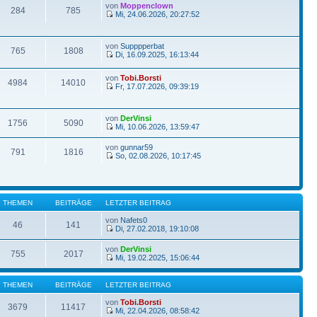
von
Moppenclown
284
785
Mi, 24.06.2026, 20:27:52
von
Supppperbat
765
1808
Di, 16.09.2025, 16:13:44
von
Tobi.Borsti
4984
14010
Fr, 17.07.2026, 09:39:19
von
DerVinsi
1756
5090
Mi, 10.06.2026, 13:59:47
von
gunnar59
791
1816
So, 02.08.2026, 10:17:45
THEMEN
BEITRÄGE
LETZTER BEITRAG
von
Nafets0
46
141
Di, 27.02.2018, 19:10:08
von
DerVinsi
755
2017
Mi, 19.02.2025, 15:06:44
THEMEN
BEITRÄGE
LETZTER BEITRAG
von
Tobi.Borsti
3679
11417
Mi, 22.04.2026, 08:58:42