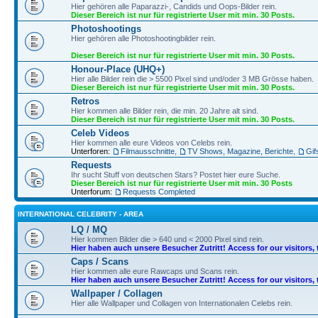
Hier gehören alle Paparazzi-, Candids und Oops-Bilder rein.
Dieser Bereich ist nur für registrierte User mit min. 30 Posts.
Photoshootings
Hier gehören alle Photoshootingbilder rein.
Dieser Bereich ist nur für registrierte User mit min. 30 Posts.
Honour-Place (UHQ+)
Hier alle Bilder rein die > 5500 Pixel sind und/oder 3 MB Grösse haben.
Dieser Bereich ist nur für registrierte User mit min. 30 Posts.
Retros
Hier kommen alle Bilder rein, die min. 20 Jahre alt sind.
Dieser Bereich ist nur für registrierte User mit min. 30 Posts.
Celeb Videos
Hier kommen alle eure Videos von Celebs rein.
Unterforen:
Filmausschnitte
,
TV Shows, Magazine, Berichte
,
Gif
Requests
Ihr sucht Stuff von deutschen Stars? Postet hier eure Suche.
Dieser Bereich ist nur für registrierte User mit min. 30 Posts
Unterforum:
Requests Completed
INTERNATIONAL CELEBRITY - AREA
LQ / MQ
Hier kommen Bilder die > 640 und < 2000 Pixel sind rein.
Hier haben auch unsere Besucher Zutritt! Access for our visitors, 
Caps / Scans
Hier kommen alle eure Rawcaps und Scans rein.
Hier haben auch unsere Besucher Zutritt! Access for our visitors, 
Wallpaper / Collagen
Hier alle Wallpaper und Collagen von Internationalen Celebs rein.