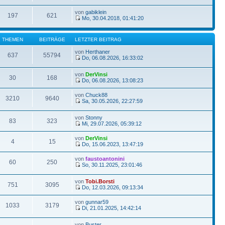
von
gabiklein
197
621
Mo, 30.04.2018, 01:41:20
THEMEN
BEITRÄGE
LETZTER BEITRAG
von
Herthaner
637
55794
Do, 06.08.2026, 16:33:02
von
DerVinsi
30
168
Do, 06.08.2026, 13:08:23
von
Chuck88
3210
9640
Sa, 30.05.2026, 22:27:59
von
Stonny
83
323
Mi, 29.07.2026, 05:39:12
von
DerVinsi
4
15
Do, 15.06.2023, 13:47:19
von
faustoantonini
60
250
So, 30.11.2025, 23:01:46
von
Tobi.Borsti
751
3095
Do, 12.03.2026, 09:13:34
von
gunnar59
1033
3179
Di, 21.01.2025, 14:42:14
von
Buster