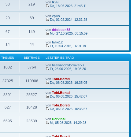
von
tk99
53
219
Do, 18.06.2026, 21:45:11
von
vplus
20
69
Do, 01.02.2024, 12:31:28
von
ddobson85
67
149
Mo, 27.10.2025, 05:15:59
von
falke12
14
44
Fr, 10.04.2015, 16:01:19
THEMEN
BEITRÄGE
LETZTER BEITRAG
von
heelsandnylonloverks
1002
3764
Fr, 26.06.2026, 19:03:26
von
Tobi.Borsti
37325
119906
Do, 06.08.2026, 16:35:05
von
Tobi.Borsti
8391
25527
Do, 06.08.2026, 15:42:07
von
Tobi.Borsti
627
10428
Do, 06.08.2026, 16:35:57
von
DerVinsi
6695
23539
Mi, 05.08.2026, 14:29:23
von
Tobi.Borsti