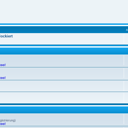
ockiert
too!
too!
gistrierung)
too!