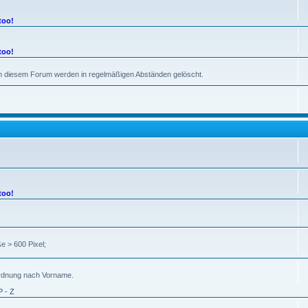
too!
too!
 in diesem Forum werden in regelmäßigen Abständen gelöscht.
too!
e > 600 Pixel;
uordnung nach Vorname.
P - Z