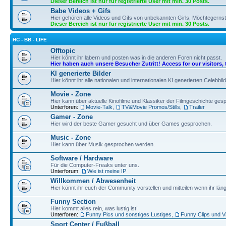
Dieser Bereich ist nur für registrierte User mit min. 30 Posts.
Babe Videos + Gifs
Hier gehören alle Videos und Gifs von unbekannten Girls, Möchtegernst
Dieser Bereich ist nur für registrierte User mit min. 30 Posts.
HC - BB - LIFE
Offtopic
Hier könnt ihr labern und posten was in die anderen Foren nicht passt.
Hier haben auch unsere Besucher Zutritt! Access for our visitors, 
KI generierte Bilder
Hier könnt ihr alle nationalen und internationalen KI generierten Celebbil
Movie - Zone
Hier kann über aktuelle Kinofilme und Klassiker der Filmgeschichte ge
Unterforen:
Movie-Talk
,
TV&Movie Promos/Stills
,
Trailer
Gamer - Zone
Hier wird der beste Gamer gesucht und über Games gesprochen.
Music - Zone
Hier kann über Musik gesprochen werden.
Software / Hardware
Für die Computer-Freaks unter uns.
Unterforum:
Wie ist meine IP
Willkommen / Abwesenheit
Hier könnt ihr euch der Community vorstellen und mitteilen wenn ihr läng
Funny Section
Hier kommt alles rein, was lustig ist!
Unterforen:
Funny Pics und sonstiges Lustiges
,
Funny Clips und V
Sport Center / Fußball