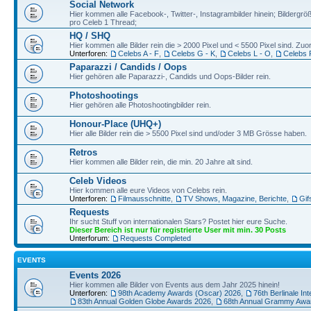
Social Network
Hier kommen alle Facebook-, Twitter-, Instagrambilder hinein; Bildergröß
pro Celeb 1 Thread;
HQ / SHQ
Hier kommen alle Bilder rein die > 2000 Pixel und < 5500 Pixel sind. Z
Unterforen:
Celebs A - F
,
Celebs G - K
,
Celebs L - O
,
Celebs 
Paparazzi / Candids / Oops
Hier gehören alle Paparazzi-, Candids und Oops-Bilder rein.
Photoshootings
Hier gehören alle Photoshootingbilder rein.
Honour-Place (UHQ+)
Hier alle Bilder rein die > 5500 Pixel sind und/oder 3 MB Grösse haben.
Retros
Hier kommen alle Bilder rein, die min. 20 Jahre alt sind.
Celeb Videos
Hier kommen alle eure Videos von Celebs rein.
Unterforen:
Filmausschnitte
,
TV Shows, Magazine, Berichte
,
Gif
Requests
Ihr sucht Stuff von internationalen Stars? Postet hier eure Suche.
Dieser Bereich ist nur für registrierte User mit min. 30 Posts
Unterforum:
Requests Completed
EVENTS
Events 2026
Hier kommen alle Bilder von Events aus dem Jahr 2025 hinein!
Unterforen:
98th Academy Awards (Oscar) 2026
,
76th Berlinale Int
83th Annual Golden Globe Awards 2026
,
68th Annual Grammy Awa