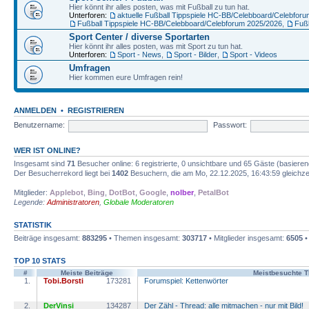
Hier könnt ihr alles posten, was mit Fußball zu tun hat.
Unterforen:
aktuelle Fußball Tippspiele HC-BB/Celebboard/Celebfor
Fußball Tippspiele HC-BB/Celebboard/Celebforum 2025/2026
,
Fuß
Sport Center / diverse Sportarten
Hier könnt ihr alles posten, was mit Sport zu tun hat.
Unterforen:
Sport - News
,
Sport - Bilder
,
Sport - Videos
Umfragen
Hier kommen eure Umfragen rein!
ANMELDEN
•
REGISTRIEREN
Benutzername:
Passwort:
WER IST ONLINE?
Insgesamt sind
71
Besucher online: 6 registrierte, 0 unsichtbare und 65 Gäste (basiere
Der Besucherrekord liegt bei
1402
Besuchern, die am Mo, 22.12.2025, 16:43:59 gleichzei
Mitglieder:
Applebot
,
Bing
,
DotBot
,
Google
,
nolber
,
PetalBot
Legende:
Administratoren
,
Globale Moderatoren
STATISTIK
Beiträge insgesamt:
883295
• Themen insgesamt:
303717
• Mitglieder insgesamt:
6505
•
TOP 10 STATS
#
Meiste Beiträge
Meistbesuchte 
1.
Tobi.Borsti
173281
Forumspiel: Kettenwörter
2.
DerVinsi
134287
Der Zähl - Thread: alle mitmachen - nur mit Bild!