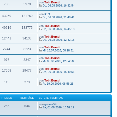
von
Tobi.Borsti
788
5979
Do, 06.08.2026, 16:32:54
von
tk99
43259
121760
Do, 06.08.2026, 21:48:41
von
Tobi.Borsti
49619
133775
Do, 06.08.2026, 14:45:18
von
Tobi.Borsti
12441
34133
Do, 06.08.2026, 12:42:16
von
Tobi.Borsti
2744
8223
Mi, 15.07.2026, 08:18:31
von
Tobi.Borsti
976
3347
Mi, 05.08.2026, 12:04:50
von
Tobi.Borsti
17558
29477
Do, 06.08.2026, 15:40:51
von
Tobi.Borsti
115
273
Fr, 19.06.2026, 08:56:26
THEMEN
BEITRÄGE
LETZTER BEITRAG
von
gunnar59
255
634
Sa, 01.08.2026, 15:59:19