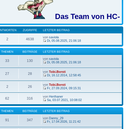
Das Team von HC-BB wüns
ANTWORTEN
ZUGRIFFE
LETZTER BEITRAG
von
saviola
2
4638
Di, 05.08.2025, 21:06:18
THEMEN
BEITRÄGE
LETZTER BEITRAG
von
saviola
33
130
Di, 05.08.2025, 21:06:18
von
Tobi.Borsti
27
28
Di, 16.12.2014, 12:58:45
von
Tobi.Borsti
2
26
Fr, 27.09.2024, 09:15:31
von
Herthaner
62
316
Sa, 03.07.2021, 10:08:02
THEMEN
BEITRÄGE
LETZTER BEITRAG
von
Danny_29
91
347
Fr, 17.04.2026, 11:21:42