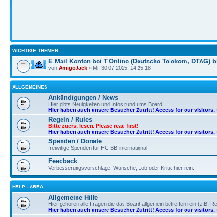
WICHTIGE THEMEN
E-Mail-Konten bei T-Online (Deutsche Telekom, DTAG) bl
von
AmigoJack
» Mi, 30.07.2025, 14:25:18
ALLGEMEINES
Ankündigungen / News
Hier gibts Neuigkeiten und Infos rund ums Board.
Hier haben auch unsere Besucher Zutritt! Access for our visitors, 
Regeln / Rules
Bitte zuerst lesen. Please read first!
Hier haben auch unsere Besucher Zutritt! Access for our visitors, 
Spenden / Donate
freiwillige Spenden für HC-BB-international
Feedback
Verbesserungsvorschläge, Wünsche, Lob oder Kritik hier rein.
HELP - AREA
Allgemeine Hilfe
Hier gehören alle Fragen die das Board allgemein betreffen rein (z.B: Re
Hier haben auch unsere Besucher Zutritt! Access for our visitors, 