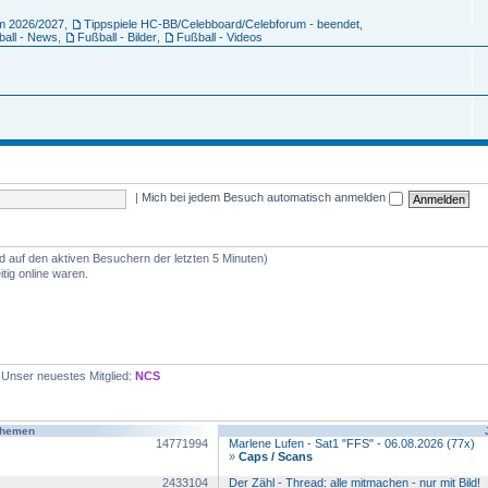
um 2026/2027
,
Tippspiele HC-BB/Celebboard/Celebforum - beendet
,
ball - News
,
Fußball - Bilder
,
Fußball - Videos
|
Mich bei jedem Besuch automatisch anmelden
nd auf den aktiven Besuchern der letzten 5 Minuten)
tig online waren.
 Unser neuestes Mitglied:
NCS
Themen
14771994
Marlene Lufen - Sat1 "FFS" - 06.08.2026 (77x)
»
Caps / Scans
2433104
Der Zähl - Thread: alle mitmachen - nur mit Bild!