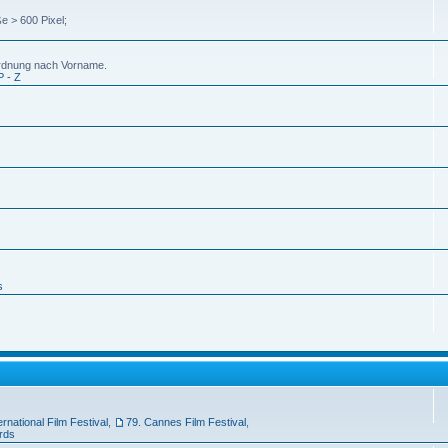
e > 600 Pixel;
uordnung nach Vorname.
P - Z
s
ernational Film Festival
,
79. Cannes Film Festival
,
rds