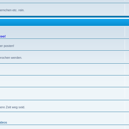
ernchen etc. rein.
too!
der posten!
sprochen werden.
ere Zeit weg seid.
ideos