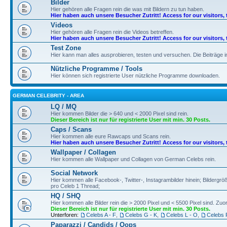
Bilder
Hier gehören alle Fragen rein die was mit Bildern zu tun haben.
Hier haben auch unsere Besucher Zutritt! Access for our visitors, 
Videos
Hier gehören alle Fragen rein die Videos betreffen.
Hier haben auch unsere Besucher Zutritt! Access for our visitors, 
Test Zone
Hier kann man alles ausprobieren, testen und versuchen. Die Beiträge
Nützliche Programme / Tools
Hier können sich registrierte User nützliche Programme downloaden.
GERMAN CELEBRITY - AREA
LQ / MQ
Hier kommen Bilder die > 640 und < 2000 Pixel sind rein.
Dieser Bereich ist nur für registrierte User mit min. 30 Posts.
Caps / Scans
Hier kommen alle eure Rawcaps und Scans rein.
Hier haben auch unsere Besucher Zutritt! Access for our visitors, 
Wallpaper / Collagen
Hier kommen alle Wallpaper und Collagen von German Celebs rein.
Social Network
Hier kommen alle Facebook-, Twitter-, Instagrambilder hinein; Bildergröß
pro Celeb 1 Thread;
HQ / SHQ
Hier kommen alle Bilder rein die > 2000 Pixel und < 5500 Pixel sind. Z
Dieser Bereich ist nur für registrierte User mit min. 30 Posts.
Unterforen:
Celebs A - F
,
Celebs G - K
,
Celebs L - O
,
Celebs 
Paparazzi / Candids / Oops