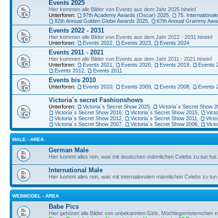
Events 2025
Hier kommen alle Bilder von Events aus dem Jahr 2025 hinein!
Unterforen:
97th Academy Awards (Oscar) 2025
,
75. Internationale
82th Annual Golden Globe Awards 2025
,
67th Annual Grammy Awa
Events 2022 - 2031
Hier kommen alle Bilder von Events aus dem Jahr 2022 - 2031 hinein!
Unterforen:
Events 2022
,
Events 2023
,
Events 2024
Events 2011 - 2021
Hier kommen alle Bilder von Events aus dem Jahr 2011 - 2021 hinein!
Unterforen:
Events 2021
,
Events 2020
,
Events 2019
,
Events 
Events 2012
,
Events 2011
Events bis 2010
Unterforen:
Events 2010
,
Events 2009
,
Events 2008
,
Events 
Victoria´s secret Fashionshows
Unterforen:
Victoria´s Secret Show 2025
,
Victoria´s Secret Show 
Victoria´s Secret Show 2016
,
Victoria´s Secret Show 2015
,
Vict
Victoria´s Secret Show 2012
,
Victoria´s Secret Show 2011
,
Vict
Victoria´s Secret Show 2007
,
Victoria´s Secret Show 2006
,
Vict
MALE - AREA
German Male
Hier kommt alles rein, was mit deutschen männlichen Celebs zu tun hat.
International Male
Hier kommt alles rein, was mit internationalen männlichen Celebs zu tun 
WEBMODEL - AREA
Babe Pics
Hier gehören alle Bilder von unbekannten Girls, Möchtegernsternchen et