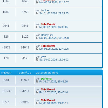
1169
4040
Mo, 03.08.2026, 11:13:07
von
booker
1682
5758
Sa, 01.08.2026, 21:13:35
von
Tobi.Borsti
2641
9541
Mi, 08.07.2026, 16:38:05
von
Danny_29
326
1125
Do, 06.08.2026, 09:14:08
von
Tobi.Borsti
48973
84642
Do, 06.08.2026, 12:40:25
von
vwv
178
412
Sa, 14.02.2026, 15:06:02
THEMEN
BEITRÄGE
LETZTER BEITRAG
von
DerVinsi
5591
15997
Fr, 31.07.2026, 15:42:26
von
Tobi.Borsti
12174
34291
Fr, 10.07.2026, 15:46:44
von
Tobi.Borsti
9775
26950
Mi, 05.08.2026, 13:08:15