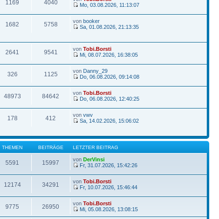
1169
4040
Mo, 03.08.2026, 11:13:07
von
booker
1682
5758
Sa, 01.08.2026, 21:13:35
von
Tobi.Borsti
2641
9541
Mi, 08.07.2026, 16:38:05
von
Danny_29
326
1125
Do, 06.08.2026, 09:14:08
von
Tobi.Borsti
48973
84642
Do, 06.08.2026, 12:40:25
von
vwv
178
412
Sa, 14.02.2026, 15:06:02
THEMEN
BEITRÄGE
LETZTER BEITRAG
von
DerVinsi
5591
15997
Fr, 31.07.2026, 15:42:26
von
Tobi.Borsti
12174
34291
Fr, 10.07.2026, 15:46:44
von
Tobi.Borsti
9775
26950
Mi, 05.08.2026, 13:08:15