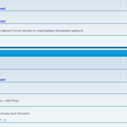
too!
too!
 in diesem Forum werden in regelmäßigen Abständen gelöscht.
too!
e > 600 Pixel;
uordnung nach Vorname.
P - Z