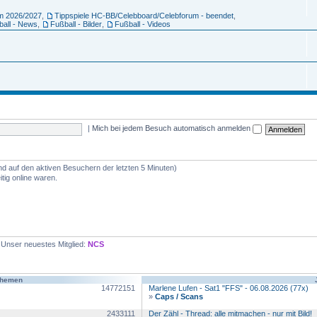
um 2026/2027
,
Tippspiele HC-BB/Celebboard/Celebforum - beendet
,
ball - News
,
Fußball - Bilder
,
Fußball - Videos
|
Mich bei jedem Besuch automatisch anmelden
nd auf den aktiven Besuchern der letzten 5 Minuten)
tig online waren.
 Unser neuestes Mitglied:
NCS
Themen
14772151
Marlene Lufen - Sat1 "FFS" - 06.08.2026 (77x)
»
Caps / Scans
2433111
Der Zähl - Thread: alle mitmachen - nur mit Bild!