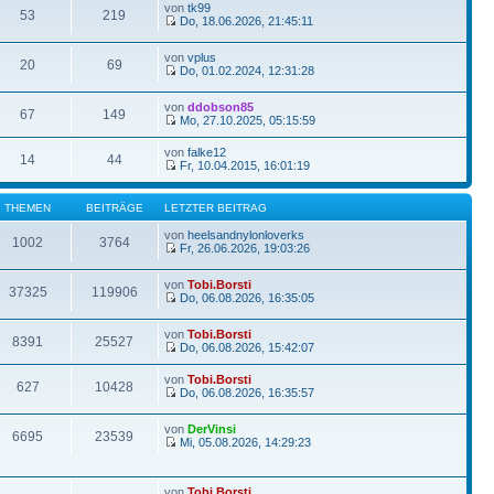
von
tk99
53
219
Do, 18.06.2026, 21:45:11
von
vplus
20
69
Do, 01.02.2024, 12:31:28
von
ddobson85
67
149
Mo, 27.10.2025, 05:15:59
von
falke12
14
44
Fr, 10.04.2015, 16:01:19
THEMEN
BEITRÄGE
LETZTER BEITRAG
von
heelsandnylonloverks
1002
3764
Fr, 26.06.2026, 19:03:26
von
Tobi.Borsti
37325
119906
Do, 06.08.2026, 16:35:05
von
Tobi.Borsti
8391
25527
Do, 06.08.2026, 15:42:07
von
Tobi.Borsti
627
10428
Do, 06.08.2026, 16:35:57
von
DerVinsi
6695
23539
Mi, 05.08.2026, 14:29:23
von
Tobi.Borsti