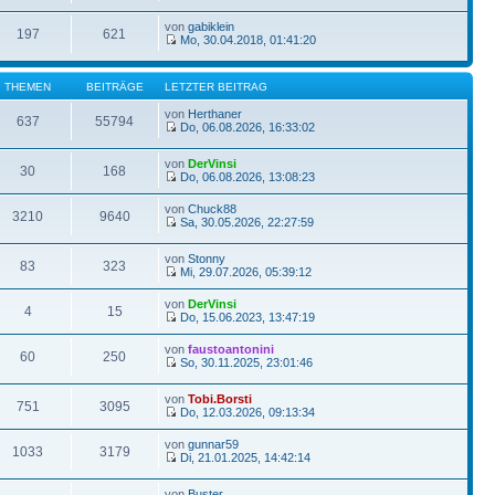
von
gabiklein
197
621
Mo, 30.04.2018, 01:41:20
THEMEN
BEITRÄGE
LETZTER BEITRAG
von
Herthaner
637
55794
Do, 06.08.2026, 16:33:02
von
DerVinsi
30
168
Do, 06.08.2026, 13:08:23
von
Chuck88
3210
9640
Sa, 30.05.2026, 22:27:59
von
Stonny
83
323
Mi, 29.07.2026, 05:39:12
von
DerVinsi
4
15
Do, 15.06.2023, 13:47:19
von
faustoantonini
60
250
So, 30.11.2025, 23:01:46
von
Tobi.Borsti
751
3095
Do, 12.03.2026, 09:13:34
von
gunnar59
1033
3179
Di, 21.01.2025, 14:42:14
von
Buster