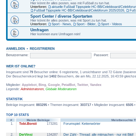
Hier könnt ihr alles posten, was mit Fußball zu tun hat.
Unterforen:
aktuelle Fußball Tippspiele HC-BB/Celebboard/Celebfor
Fußball Tippspiele HC-BB/Celebboard/Celebforum 2025/2026
,
Fuß
Sport Center / diverse Sportarten
Hier könnt ihr alles posten, was mit Sport zu tun hat.
Unterforen:
Sport - News
,
Sport - Bilder
,
Sport - Videos
Umfragen
Hier kommen eure Umfragen rein!
ANMELDEN
•
REGISTRIEREN
Benutzername:
Passwort:
WER IST ONLINE?
Insgesamt sind
79
Besucher online: 6 registrierte, 1 unsichtbarer und 72 Gäste (basiere
Der Besucherrekord liegt bei
1402
Besuchern, die am Mo, 22.12.2025, 16:43:59 gleichzei
Mitglieder:
Applebot
,
Bing
,
Google
,
PetalBot
,
Twitter
,
Yandex
Legende:
Administratoren
,
Globale Moderatoren
STATISTIK
Beiträge insgesamt:
883295
• Themen insgesamt:
303717
• Mitglieder insgesamt:
6505
•
TOP 10 STATS
#
Meiste Beiträge
Meistbesuchte 
1.
Tobi.Borsti
173281
Forumspiel: Kettenwörter
2.
DerVinsi
134287
Der Zähl - Thread: alle mitmachen - nur mit Bild!