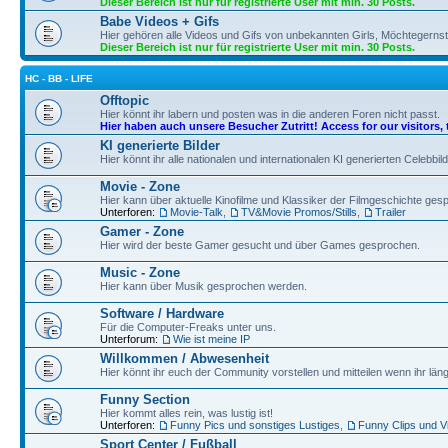
Dieser Bereich ist nur für registrierte User mit min. 30 Posts.
Babe Videos + Gifs
Hier gehören alle Videos und Gifs von unbekannten Girls, Möchtegernst
Dieser Bereich ist nur für registrierte User mit min. 30 Posts.
HC - BB - LIFE
Offtopic
Hier könnt ihr labern und posten was in die anderen Foren nicht passt.
Hier haben auch unsere Besucher Zutritt! Access for our visitors, 
KI generierte Bilder
Hier könnt ihr alle nationalen und internationalen KI generierten Celebbil
Movie - Zone
Hier kann über aktuelle Kinofilme und Klassiker der Filmgeschichte ge
Unterforen:
Movie-Talk
,
TV&Movie Promos/Stills
,
Trailer
Gamer - Zone
Hier wird der beste Gamer gesucht und über Games gesprochen.
Music - Zone
Hier kann über Musik gesprochen werden.
Software / Hardware
Für die Computer-Freaks unter uns.
Unterforum:
Wie ist meine IP
Willkommen / Abwesenheit
Hier könnt ihr euch der Community vorstellen und mitteilen wenn ihr läng
Funny Section
Hier kommt alles rein, was lustig ist!
Unterforen:
Funny Pics und sonstiges Lustiges
,
Funny Clips und V
Sport Center / Fußball