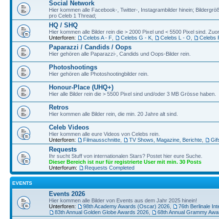
Social Network
Hier kommen alle Facebook-, Twitter-, Instagrambilder hinein; Bildergröß
pro Celeb 1 Thread;
HQ / SHQ
Hier kommen alle Bilder rein die > 2000 Pixel und < 5500 Pixel sind. Z
Unterforen:
Celebs A - F
,
Celebs G - K
,
Celebs L - O
,
Celebs 
Paparazzi / Candids / Oops
Hier gehören alle Paparazzi-, Candids und Oops-Bilder rein.
Photoshootings
Hier gehören alle Photoshootingbilder rein.
Honour-Place (UHQ+)
Hier alle Bilder rein die > 5500 Pixel sind und/oder 3 MB Grösse haben.
Retros
Hier kommen alle Bilder rein, die min. 20 Jahre alt sind.
Celeb Videos
Hier kommen alle eure Videos von Celebs rein.
Unterforen:
Filmausschnitte
,
TV Shows, Magazine, Berichte
,
Gif
Requests
Ihr sucht Stuff von internationalen Stars? Postet hier eure Suche.
Dieser Bereich ist nur für registrierte User mit min. 30 Posts
Unterforum:
Requests Completed
EVENTS
Events 2026
Hier kommen alle Bilder von Events aus dem Jahr 2025 hinein!
Unterforen:
98th Academy Awards (Oscar) 2026
,
76th Berlinale Int
83th Annual Golden Globe Awards 2026
,
68th Annual Grammy Awa