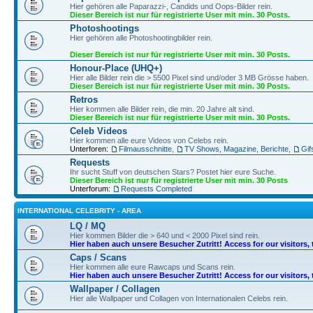
Hier gehören alle Paparazzi-, Candids und Oops-Bilder rein.
Dieser Bereich ist nur für registrierte User mit min. 30 Posts.
Photoshootings
Hier gehören alle Photoshootingbilder rein.
Dieser Bereich ist nur für registrierte User mit min. 30 Posts.
Honour-Place (UHQ+)
Hier alle Bilder rein die > 5500 Pixel sind und/oder 3 MB Grösse haben.
Dieser Bereich ist nur für registrierte User mit min. 30 Posts.
Retros
Hier kommen alle Bilder rein, die min. 20 Jahre alt sind.
Dieser Bereich ist nur für registrierte User mit min. 30 Posts.
Celeb Videos
Hier kommen alle eure Videos von Celebs rein.
Unterforen:
Filmausschnitte
,
TV Shows, Magazine, Berichte
,
Gif
Requests
Ihr sucht Stuff von deutschen Stars? Postet hier eure Suche.
Dieser Bereich ist nur für registrierte User mit min. 30 Posts
Unterforum:
Requests Completed
INTERNATIONAL CELEBRITY - AREA
LQ / MQ
Hier kommen Bilder die > 640 und < 2000 Pixel sind rein.
Hier haben auch unsere Besucher Zutritt! Access for our visitors, 
Caps / Scans
Hier kommen alle eure Rawcaps und Scans rein.
Hier haben auch unsere Besucher Zutritt! Access for our visitors, 
Wallpaper / Collagen
Hier alle Wallpaper und Collagen von Internationalen Celebs rein.