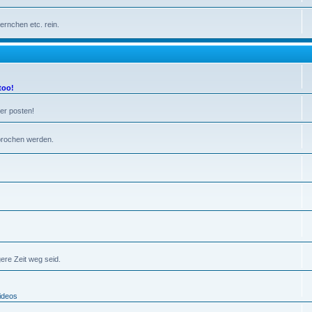
ernchen etc. rein.
too!
der posten!
sprochen werden.
ere Zeit weg seid.
ideos