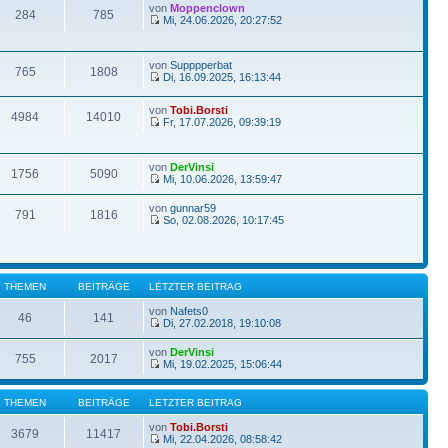
von
Moppenclown
284
785
Mi, 24.06.2026, 20:27:52
von
Supppperbat
765
1808
Di, 16.09.2025, 16:13:44
von
Tobi.Borsti
4984
14010
Fr, 17.07.2026, 09:39:19
von
DerVinsi
1756
5090
Mi, 10.06.2026, 13:59:47
von
gunnar59
791
1816
So, 02.08.2026, 10:17:45
THEMEN
BEITRÄGE
LETZTER BEITRAG
von
Nafets0
46
141
Di, 27.02.2018, 19:10:08
von
DerVinsi
755
2017
Mi, 19.02.2025, 15:06:44
THEMEN
BEITRÄGE
LETZTER BEITRAG
von
Tobi.Borsti
3679
11417
Mi, 22.04.2026, 08:58:42