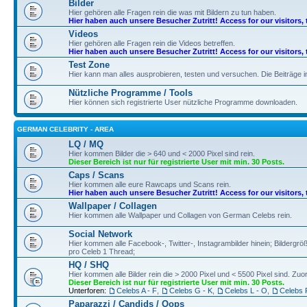
Bilder
Hier gehören alle Fragen rein die was mit Bildern zu tun haben.
Hier haben auch unsere Besucher Zutritt! Access for our visitors, 
Videos
Hier gehören alle Fragen rein die Videos betreffen.
Hier haben auch unsere Besucher Zutritt! Access for our visitors, 
Test Zone
Hier kann man alles ausprobieren, testen und versuchen. Die Beiträge
Nützliche Programme / Tools
Hier können sich registrierte User nützliche Programme downloaden.
GERMAN CELEBRITY - AREA
LQ / MQ
Hier kommen Bilder die > 640 und < 2000 Pixel sind rein.
Dieser Bereich ist nur für registrierte User mit min. 30 Posts.
Caps / Scans
Hier kommen alle eure Rawcaps und Scans rein.
Hier haben auch unsere Besucher Zutritt! Access for our visitors, 
Wallpaper / Collagen
Hier kommen alle Wallpaper und Collagen von German Celebs rein.
Social Network
Hier kommen alle Facebook-, Twitter-, Instagrambilder hinein; Bildergröß
pro Celeb 1 Thread;
HQ / SHQ
Hier kommen alle Bilder rein die > 2000 Pixel und < 5500 Pixel sind. Z
Dieser Bereich ist nur für registrierte User mit min. 30 Posts.
Unterforen:
Celebs A - F
,
Celebs G - K
,
Celebs L - O
,
Celebs 
Paparazzi / Candids / Oops