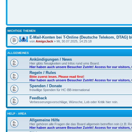
WICHTIGE THEMEN
E-Mail-Konten bei T-Online (Deutsche Telekom, DTAG) bl
von
AmigoJack
» Mi, 30.07.2025, 14:25:18
ALLGEMEINES
Ankündigungen / News
Hier gibts Neuigkeiten und Infos rund ums Board.
Hier haben auch unsere Besucher Zutritt! Access for our visitors, 
Regeln / Rules
Bitte zuerst lesen. Please read first!
Hier haben auch unsere Besucher Zutritt! Access for our visitors, 
Spenden / Donate
freiwillige Spenden für HC-BB-international
Feedback
Verbesserungsvorschläge, Wünsche, Lob oder Kritik hier rein.
HELP - AREA
Allgemeine Hilfe
Hier gehören alle Fragen die das Board allgemein betreffen rein (z.B: Re
Hier haben auch unsere Besucher Zutritt! Access for our visitors, 