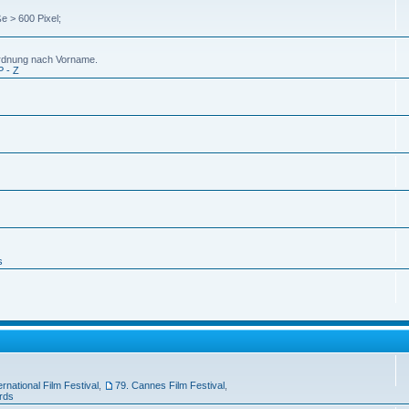
e > 600 Pixel;
uordnung nach Vorname.
P - Z
s
ernational Film Festival
,
79. Cannes Film Festival
,
rds