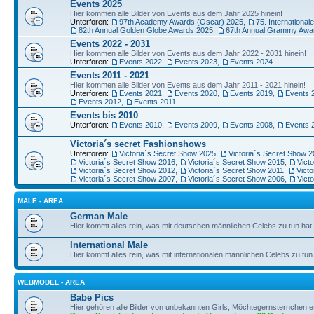
Events 2025
Hier kommen alle Bilder von Events aus dem Jahr 2025 hinein!
Unterforen:
97th Academy Awards (Oscar) 2025
,
75. Internationale
82th Annual Golden Globe Awards 2025
,
67th Annual Grammy Awa
Events 2022 - 2031
Hier kommen alle Bilder von Events aus dem Jahr 2022 - 2031 hinein!
Unterforen:
Events 2022
,
Events 2023
,
Events 2024
Events 2011 - 2021
Hier kommen alle Bilder von Events aus dem Jahr 2011 - 2021 hinein!
Unterforen:
Events 2021
,
Events 2020
,
Events 2019
,
Events 
Events 2012
,
Events 2011
Events bis 2010
Unterforen:
Events 2010
,
Events 2009
,
Events 2008
,
Events 
Victoria´s secret Fashionshows
Unterforen:
Victoria´s Secret Show 2025
,
Victoria´s Secret Show 
Victoria´s Secret Show 2016
,
Victoria´s Secret Show 2015
,
Vict
Victoria´s Secret Show 2012
,
Victoria´s Secret Show 2011
,
Vict
Victoria´s Secret Show 2007
,
Victoria´s Secret Show 2006
,
Vict
MALE - AREA
German Male
Hier kommt alles rein, was mit deutschen männlichen Celebs zu tun hat.
International Male
Hier kommt alles rein, was mit internationalen männlichen Celebs zu tun 
WEBMODEL - AREA
Babe Pics
Hier gehören alle Bilder von unbekannten Girls, Möchtegernsternchen et