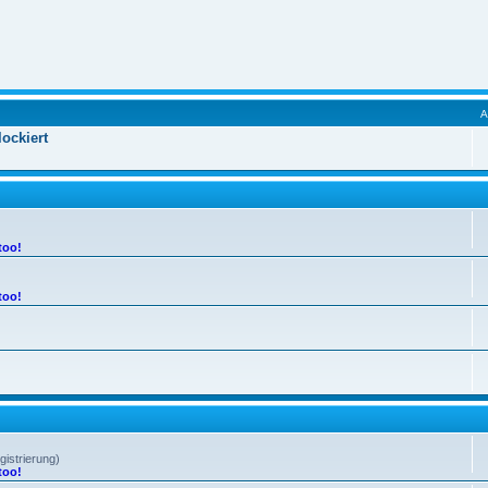
ockiert
too!
too!
gistrierung)
too!