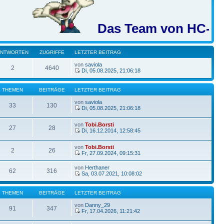
Das Team von HC-BB wü
ANTWORTEN
ZUGRIFFE
LETZTER BEITRAG
von
saviola
2
4640
Di, 05.08.2025, 21:06:18
THEMEN
BEITRÄGE
LETZTER BEITRAG
von
saviola
33
130
Di, 05.08.2025, 21:06:18
von
Tobi.Borsti
27
28
Di, 16.12.2014, 12:58:45
von
Tobi.Borsti
2
26
Fr, 27.09.2024, 09:15:31
von
Herthaner
62
316
Sa, 03.07.2021, 10:08:02
THEMEN
BEITRÄGE
LETZTER BEITRAG
von
Danny_29
91
347
Fr, 17.04.2026, 11:21:42