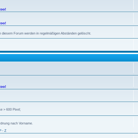
too!
too!
 in diesem Forum werden in regelmäßigen Abständen gelöscht.
too!
e > 600 Pixel;
uordnung nach Vorname.
P - Z