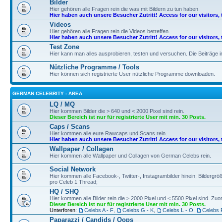
Bilder
Hier gehören alle Fragen rein die was mit Bildern zu tun haben.
Hier haben auch unsere Besucher Zutritt! Access for our visitors, 
Videos
Hier gehören alle Fragen rein die Videos betreffen.
Hier haben auch unsere Besucher Zutritt! Access for our visitors, 
Test Zone
Hier kann man alles ausprobieren, testen und versuchen. Die Beiträge
Nützliche Programme / Tools
Hier können sich registrierte User nützliche Programme downloaden.
GERMAN CELEBRITY - AREA
LQ / MQ
Hier kommen Bilder die > 640 und < 2000 Pixel sind rein.
Dieser Bereich ist nur für registrierte User mit min. 30 Posts.
Caps / Scans
Hier kommen alle eure Rawcaps und Scans rein.
Hier haben auch unsere Besucher Zutritt! Access for our visitors, 
Wallpaper / Collagen
Hier kommen alle Wallpaper und Collagen von German Celebs rein.
Social Network
Hier kommen alle Facebook-, Twitter-, Instagrambilder hinein; Bildergröß
pro Celeb 1 Thread;
HQ / SHQ
Hier kommen alle Bilder rein die > 2000 Pixel und < 5500 Pixel sind. Z
Dieser Bereich ist nur für registrierte User mit min. 30 Posts.
Unterforen:
Celebs A - F
,
Celebs G - K
,
Celebs L - O
,
Celebs 
Paparazzi / Candids / Oops