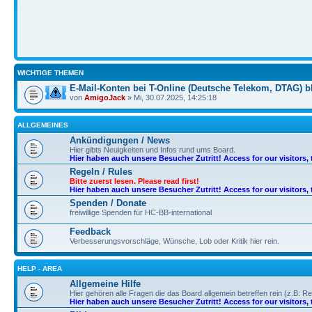
WICHTIGE THEMEN
E-Mail-Konten bei T-Online (Deutsche Telekom, DTAG) bl
von
AmigoJack
» Mi, 30.07.2025, 14:25:18
ALLGEMEINES
Ankündigungen / News
Hier gibts Neuigkeiten und Infos rund ums Board.
Hier haben auch unsere Besucher Zutritt! Access for our visitors, 
Regeln / Rules
Bitte zuerst lesen. Please read first!
Hier haben auch unsere Besucher Zutritt! Access for our visitors, 
Spenden / Donate
freiwillige Spenden für HC-BB-international
Feedback
Verbesserungsvorschläge, Wünsche, Lob oder Kritik hier rein.
HELP - AREA
Allgemeine Hilfe
Hier gehören alle Fragen die das Board allgemein betreffen rein (z.B: Re
Hier haben auch unsere Besucher Zutritt! Access for our visitors, 