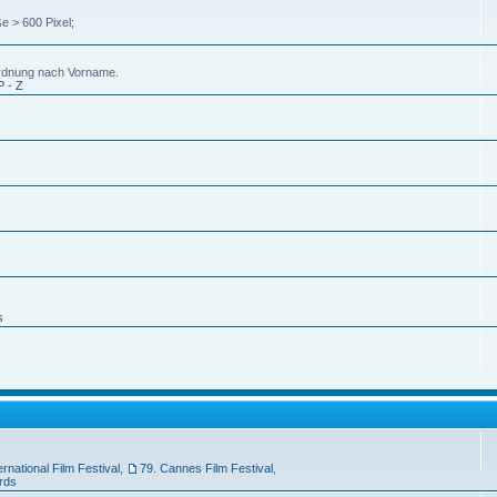
e > 600 Pixel;
uordnung nach Vorname.
P - Z
s
ernational Film Festival
,
79. Cannes Film Festival
,
rds