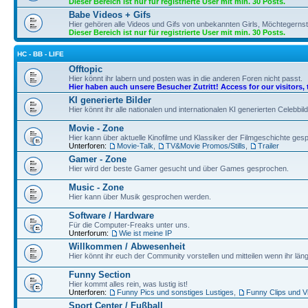
Dieser Bereich ist nur für registrierte User mit min. 30 Posts.
Babe Videos + Gifs
Hier gehören alle Videos und Gifs von unbekannten Girls, Möchtegernst
Dieser Bereich ist nur für registrierte User mit min. 30 Posts.
HC - BB - LIFE
Offtopic
Hier könnt ihr labern und posten was in die anderen Foren nicht passt.
Hier haben auch unsere Besucher Zutritt! Access for our visitors, 
KI generierte Bilder
Hier könnt ihr alle nationalen und internationalen KI generierten Celebbil
Movie - Zone
Hier kann über aktuelle Kinofilme und Klassiker der Filmgeschichte ge
Unterforen:
Movie-Talk
,
TV&Movie Promos/Stills
,
Trailer
Gamer - Zone
Hier wird der beste Gamer gesucht und über Games gesprochen.
Music - Zone
Hier kann über Musik gesprochen werden.
Software / Hardware
Für die Computer-Freaks unter uns.
Unterforum:
Wie ist meine IP
Willkommen / Abwesenheit
Hier könnt ihr euch der Community vorstellen und mitteilen wenn ihr läng
Funny Section
Hier kommt alles rein, was lustig ist!
Unterforen:
Funny Pics und sonstiges Lustiges
,
Funny Clips und V
Sport Center / Fußball