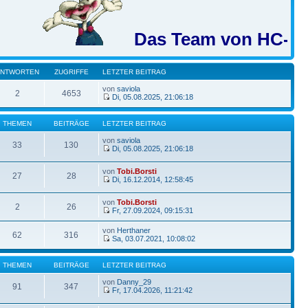
Das Team von HC-BB wüns
ANTWORTEN
ZUGRIFFE
LETZTER BEITRAG
von
saviola
2
4653
Di, 05.08.2025, 21:06:18
THEMEN
BEITRÄGE
LETZTER BEITRAG
von
saviola
33
130
Di, 05.08.2025, 21:06:18
von
Tobi.Borsti
27
28
Di, 16.12.2014, 12:58:45
von
Tobi.Borsti
2
26
Fr, 27.09.2024, 09:15:31
von
Herthaner
62
316
Sa, 03.07.2021, 10:08:02
THEMEN
BEITRÄGE
LETZTER BEITRAG
von
Danny_29
91
347
Fr, 17.04.2026, 11:21:42