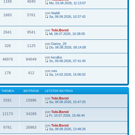
1169
4040
Mo, 03.08.2026, 11:13:07
von
Naddi
1683
5761
Sa, 08.08.2026, 10:37:42
von
Tobi.Borsti
2641
9541
Mi, 08.07.2026, 16:38:05
von
Danny_29
326
1125
Do, 06.08.2026, 09:14:08
von
lucullus
48976
84649
So, 09.08.2026, 07:41:45
von
vwv
178
412
Sa, 14.02.2026, 15:06:02
THEMEN
BEITRÄGE
LETZTER BEITRAG
von
Tobi.Borsti
5591
15996
Sa, 08.08.2026, 15:47:25
von
Tobi.Borsti
12173
34289
Fr, 10.07.2026, 15:46:44
von
Tobi.Borsti
9781
26963
Sa, 08.08.2026, 13:48:26