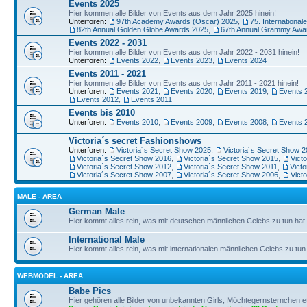
Events 2025
Hier kommen alle Bilder von Events aus dem Jahr 2025 hinein!
Unterforen:
97th Academy Awards (Oscar) 2025
,
75. Internationale
82th Annual Golden Globe Awards 2025
,
67th Annual Grammy Awa
Events 2022 - 2031
Hier kommen alle Bilder von Events aus dem Jahr 2022 - 2031 hinein!
Unterforen:
Events 2022
,
Events 2023
,
Events 2024
Events 2011 - 2021
Hier kommen alle Bilder von Events aus dem Jahr 2011 - 2021 hinein!
Unterforen:
Events 2021
,
Events 2020
,
Events 2019
,
Events 
Events 2012
,
Events 2011
Events bis 2010
Unterforen:
Events 2010
,
Events 2009
,
Events 2008
,
Events 
Victoria´s secret Fashionshows
Unterforen:
Victoria´s Secret Show 2025
,
Victoria´s Secret Show 
Victoria´s Secret Show 2016
,
Victoria´s Secret Show 2015
,
Vict
Victoria´s Secret Show 2012
,
Victoria´s Secret Show 2011
,
Vict
Victoria´s Secret Show 2007
,
Victoria´s Secret Show 2006
,
Vict
MALE - AREA
German Male
Hier kommt alles rein, was mit deutschen männlichen Celebs zu tun hat.
International Male
Hier kommt alles rein, was mit internationalen männlichen Celebs zu tun 
WEBMODEL - AREA
Babe Pics
Hier gehören alle Bilder von unbekannten Girls, Möchtegernsternchen et