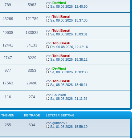
von
DerVinsi
789
5983
Sa, 08.08.2026, 12:40:50
von
Tobi.Borsti
43269
121789
Sa, 08.08.2026, 15:37:35
von
Tobi.Borsti
49638
133822
Sa, 08.08.2026, 15:03:31
von
Tobi.Borsti
12441
34133
Do, 06.08.2026, 12:42:16
von
Tobi.Borsti
2747
8229
Sa, 08.08.2026, 15:38:12
von
DerVinsi
977
3353
Sa, 08.08.2026, 15:03:33
von
Tobi.Borsti
17563
29490
Sa, 08.08.2026, 13:48:11
von
Chuck88
116
274
Sa, 08.08.2026, 21:11:29
THEMEN
BEITRÄGE
LETZTER BEITRAG
von
gunnar59
255
634
Sa, 01.08.2026, 15:59:19