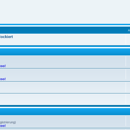
ockiert
too!
too!
gistrierung)
too!