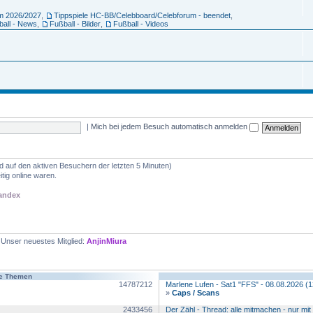
um 2026/2027
,
Tippspiele HC-BB/Celebboard/Celebforum - beendet
,
ball - News
,
Fußball - Bilder
,
Fußball - Videos
|
Mich bei jedem Besuch automatisch anmelden
nd auf den aktiven Besuchern der letzten 5 Minuten)
tig online waren.
andex
 Unser neuestes Mitglied:
AnjinMiura
te Themen
14787212
Marlene Lufen - Sat1 "FFS" - 08.08.2026 (
»
Caps / Scans
2433456
Der Zähl - Thread: alle mitmachen - nur mit 