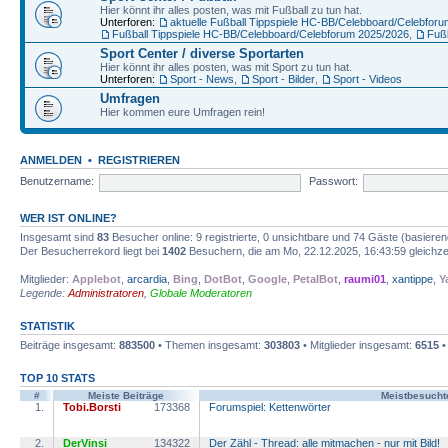
Hier könnt ihr alles posten, was mit Fußball zu tun hat.
Unterforen:
aktuelle Fußball Tippspiele HC-BB/Celebboard/Celebfor
Fußball Tippspiele HC-BB/Celebboard/Celebforum 2025/2026
,
Fuß
Sport Center / diverse Sportarten
Hier könnt ihr alles posten, was mit Sport zu tun hat.
Unterforen:
Sport - News
,
Sport - Bilder
,
Sport - Videos
Umfragen
Hier kommen eure Umfragen rein!
ANMELDEN
•
REGISTRIEREN
Benutzername:
Passwort:
WER IST ONLINE?
Insgesamt sind
83
Besucher online: 9 registrierte, 0 unsichtbare und 74 Gäste (basiere
Der Besucherrekord liegt bei
1402
Besuchern, die am Mo, 22.12.2025, 16:43:59 gleichzei
Mitglieder:
Applebot
,
arcardia
,
Bing
,
DotBot
,
Google
,
PetalBot
,
raumi01
,
xantippe
,
Y
Legende:
Administratoren
,
Globale Moderatoren
STATISTIK
Beiträge insgesamt:
883500
• Themen insgesamt:
303803
• Mitglieder insgesamt:
6515
•
TOP 10 STATS
#
Meiste Beiträge
Meistbesuch
1.
Tobi.Borsti
173368
Forumspiel: Kettenwörter
2.
DerVinsi
134322
Der Zähl - Thread: alle mitmachen - nur mit Bild!