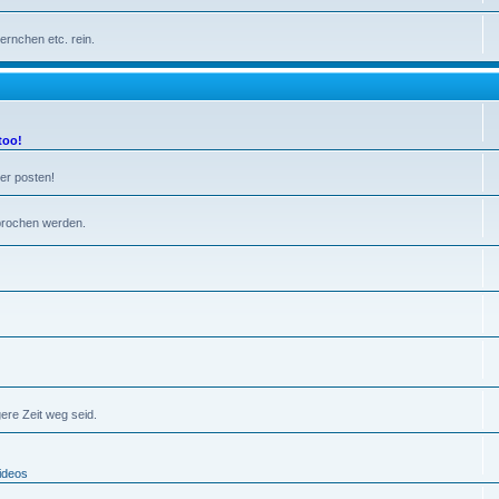
ernchen etc. rein.
too!
der posten!
sprochen werden.
ere Zeit weg seid.
ideos