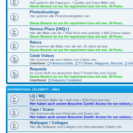
Hier gehören alle Paparazzi-, Candids und Oops-Bilder rein.
Dieser Bereich ist nur für registrierte User mit min. 30 Posts.
Photoshootings
Hier gehören alle Photoshootingbilder rein.
Dieser Bereich ist nur für registrierte User mit min. 30 Posts.
Honour-Place (UHQ+)
Hier alle Bilder rein die > 5500 Pixel sind und/oder 3 MB Grösse haben.
Dieser Bereich ist nur für registrierte User mit min. 30 Posts.
Retros
Hier kommen alle Bilder rein, die min. 20 Jahre alt sind.
Dieser Bereich ist nur für registrierte User mit min. 30 Posts.
Celeb Videos
Hier kommen alle eure Videos von Celebs rein.
Unterforen:
Filmausschnitte
,
TV Shows, Magazine, Berichte
,
Gif
Requests
Ihr sucht Stuff von deutschen Stars? Postet hier eure Suche.
Dieser Bereich ist nur für registrierte User mit min. 30 Posts
Unterforum:
Requests Completed
INTERNATIONAL CELEBRITY - AREA
LQ / MQ
Hier kommen Bilder die > 640 und < 2000 Pixel sind rein.
Hier haben auch unsere Besucher Zutritt! Access for our visitors, 
Caps / Scans
Hier kommen alle eure Rawcaps und Scans rein.
Hier haben auch unsere Besucher Zutritt! Access for our visitors, 
Wallpaper / Collagen
Hier alle Wallpaper und Collagen von Internationalen Celebs rein.