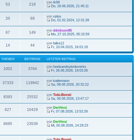
von
tk99
53
219
Do, 18.06.2026, 21:45:11
von
vplus
20
69
Do, 01.02.2024, 12:31:28
von
ddobson85
67
149
Mo, 27.10.2025, 05:15:59
von
falke12
14
44
Fr, 10.04.2015, 16:01:19
THEMEN
BEITRÄGE
LETZTER BEITRAG
von
heelsandnylonloverks
1002
3764
Fr, 26.06.2026, 19:03:26
von
kaitiemann
37333
119942
Sa, 08.08.2026, 20:32:22
von
Tobi.Borsti
8393
25532
Sa, 08.08.2026, 13:47:17
von
DerVinsi
627
10429
Fr, 07.08.2026, 13:52:26
von
DerVinsi
6695
23539
Mi, 05.08.2026, 14:29:23
von
Tobi.Borsti