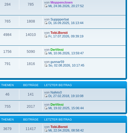
von
Moppenclown
284
785
Mi, 24.06.2026, 20:27:52
von
Supppperbat
765
1808
Di, 16.09.2025, 16:13:44
von
Tobi.Borsti
4984
14010
Fr, 17.07.2026, 09:39:19
von
DerVinsi
1756
5090
Mi, 10.06.2026, 13:59:47
von
gunnar59
791
1816
So, 02.08.2026, 10:17:45
THEMEN
BEITRÄGE
LETZTER BEITRAG
von
Nafets0
46
141
Di, 27.02.2018, 19:10:08
von
DerVinsi
755
2017
Mi, 19.02.2025, 15:06:44
THEMEN
BEITRÄGE
LETZTER BEITRAG
von
Tobi.Borsti
3679
11417
Mi, 22.04.2026, 08:58:42