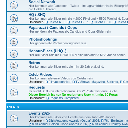
Social Network
Hier kommen alle Facebook-, Twitter-, Instagrambilder hinein; Bildergröß
pro Celeb 1 Thread;
HQ / SHQ
Hier kommen alle Bilder rein die > 2000 Pixel und < 5500 Pixel sind. Z
Unterforen:
Celebs A - F
,
Celebs G - K
,
Celebs L - O
,
Celebs 
Paparazzi / Candids / Oops
Hier gehören alle Paparazzi-, Candids und Oops-Bilder rein.
Photoshootings
Hier gehören alle Photoshootingbilder rein.
Honour-Place (UHQ+)
Hier alle Bilder rein die > 5500 Pixel sind und/oder 3 MB Grösse haben.
Retros
Hier kommen alle Bilder rein, die min. 20 Jahre alt sind.
Celeb Videos
Hier kommen alle eure Videos von Celebs rein.
Unterforen:
Filmausschnitte
,
TV Shows, Magazine, Berichte
,
Gif
Requests
Ihr sucht Stuff von internationalen Stars? Postet hier eure Suche.
Dieser Bereich ist nur für registrierte User mit min. 30 Posts
Unterforum:
Requests Completed
EVENTS
Events 2026
Hier kommen alle Bilder von Events aus dem Jahr 2025 hinein!
Unterforen:
98th Academy Awards (Oscar) 2026
,
76th Berlinale Int
83th Annual Golden Globe Awards 2026
,
68th Annual Grammy Awa