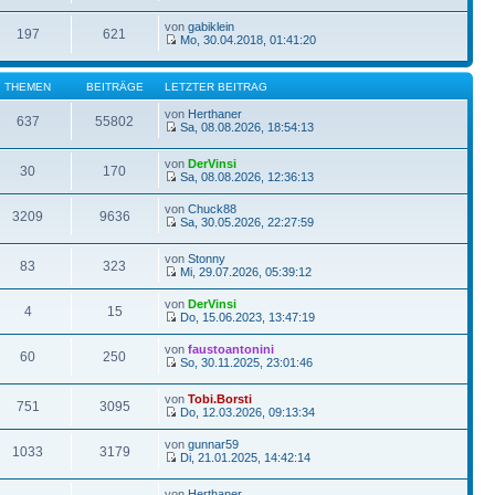
von
gabiklein
197
621
Mo, 30.04.2018, 01:41:20
THEMEN
BEITRÄGE
LETZTER BEITRAG
von
Herthaner
637
55802
Sa, 08.08.2026, 18:54:13
von
DerVinsi
30
170
Sa, 08.08.2026, 12:36:13
von
Chuck88
3209
9636
Sa, 30.05.2026, 22:27:59
von
Stonny
83
323
Mi, 29.07.2026, 05:39:12
von
DerVinsi
4
15
Do, 15.06.2023, 13:47:19
von
faustoantonini
60
250
So, 30.11.2025, 23:01:46
von
Tobi.Borsti
751
3095
Do, 12.03.2026, 09:13:34
von
gunnar59
1033
3179
Di, 21.01.2025, 14:42:14
von
Herthaner