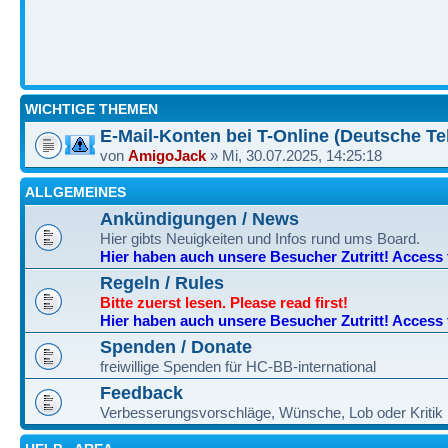
WICHTIGE THEMEN
E-Mail-Konten bei T-Online (Deutsche Te
von
AmigoJack
» Mi, 30.07.2025, 14:25:18
ALLGEMEINES
Ankündigungen / News
Hier gibts Neuigkeiten und Infos rund ums Board.
Hier haben auch unsere Besucher Zutritt! Access fo
Regeln / Rules
Bitte zuerst lesen. Please read first!
Hier haben auch unsere Besucher Zutritt! Access fo
Spenden / Donate
freiwillige Spenden für HC-BB-international
Feedback
Verbesserungsvorschläge, Wünsche, Lob oder Kritik h