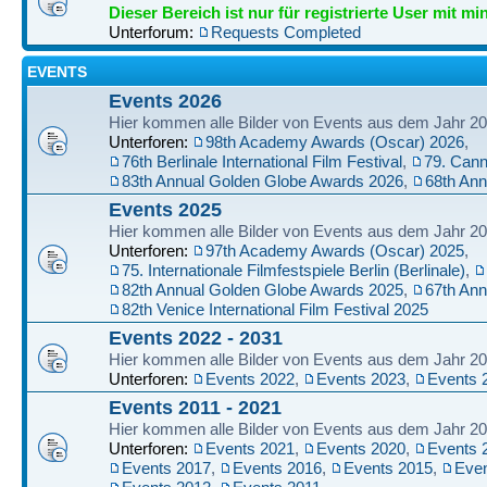
Dieser Bereich ist nur für registrierte User mit mi
Unterforum:
Requests Completed
EVENTS
Events 2026
Hier kommen alle Bilder von Events aus dem Jahr 20
Unterforen:
98th Academy Awards (Oscar) 2026
,
76th Berlinale International Film Festival
,
79. Cann
83th Annual Golden Globe Awards 2026
,
68th An
Events 2025
Hier kommen alle Bilder von Events aus dem Jahr 20
Unterforen:
97th Academy Awards (Oscar) 2025
,
75. Internationale Filmfestspiele Berlin (Berlinale)
,
82th Annual Golden Globe Awards 2025
,
67th An
82th Venice International Film Festival 2025
Events 2022 - 2031
Hier kommen alle Bilder von Events aus dem Jahr 202
Unterforen:
Events 2022
,
Events 2023
,
Events 
Events 2011 - 2021
Hier kommen alle Bilder von Events aus dem Jahr 201
Unterforen:
Events 2021
,
Events 2020
,
Events 
Events 2017
,
Events 2016
,
Events 2015
,
Even