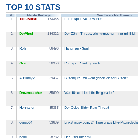
TOP 10 STATS
#
Meiste Beiträge
Meistbesuchte Themen
1.
Tobi.Borsti
173368
Forumspiel: Kettenwörter
2.
DerVinsi
134322
Der Zähl - Thread: alle mitmachen - nur mit Bild!
3.
Rolli
86496
Hangman - Spiel
4.
Orsi
56350
Ratespiel: Stadt gesucht
5.
Al Bundy29
39457
Busenquiz - zu wem gehört dieser Busen?
6.
Dreamcatcher
35600
Was für ein Lied hört Ihr gerade ?
7.
Herthaner
35335
Der Celeb-Bilder Rate-Thread
8.
congo64
33639
LinkSnappy.com: 24 Tage gratis Elite-Mitgliedscha
9.
nedd
28782
Der User über mir !!