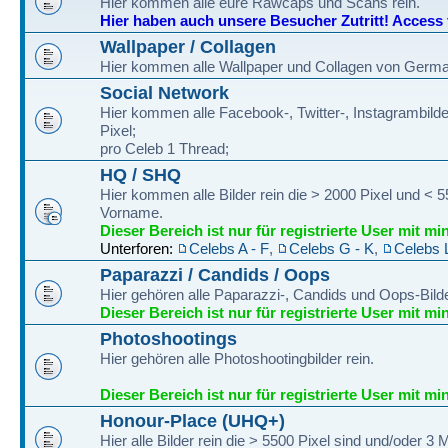
Hier kommen alle eure Rawcaps und Scans rein.
Hier haben auch unsere Besucher Zutritt! Access fo
Wallpaper / Collagen
Hier kommen alle Wallpaper und Collagen von Germa
Social Network
Hier kommen alle Facebook-, Twitter-, Instagrambilde
Pixel;
pro Celeb 1 Thread;
HQ / SHQ
Hier kommen alle Bilder rein die > 2000 Pixel und < 
Vorname.
Dieser Bereich ist nur für registrierte User mit mi
Unterforen:
Celebs A - F
,
Celebs G - K
,
Celebs 
Paparazzi / Candids / Oops
Hier gehören alle Paparazzi-, Candids und Oops-Bilde
Dieser Bereich ist nur für registrierte User mit mi
Photoshootings
Hier gehören alle Photoshootingbilder rein.
Dieser Bereich ist nur für registrierte User mit mi
Honour-Place (UHQ+)
Hier alle Bilder rein die > 5500 Pixel sind und/oder 