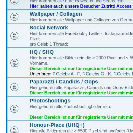
Hier kommen alle eure Rawcaps und Scans rein.
Hier haben auch unsere Besucher Zutritt! Access fo
Wallpaper / Collagen
Hier kommen alle Wallpaper und Collagen von Germa
Social Network
Hier kommen alle Facebook-, Twitter-, Instagrambilde
Pixel;
pro Celeb 1 Thread;
HQ / SHQ
Hier kommen alle Bilder rein die > 2000 Pixel und < 
Vorname.
Dieser Bereich ist nur für registrierte User mit mi
Unterforen:
Celebs A - F
,
Celebs G - K
,
Celebs 
Paparazzi / Candids / Oops
Hier gehören alle Paparazzi-, Candids und Oops-Bilde
Dieser Bereich ist nur für registrierte User mit mi
Photoshootings
Hier gehören alle Photoshootingbilder rein.
Dieser Bereich ist nur für registrierte User mit mi
Honour-Place (UHQ+)
Hier alle Bilder rein die > 5500 Pixel sind und/oder 