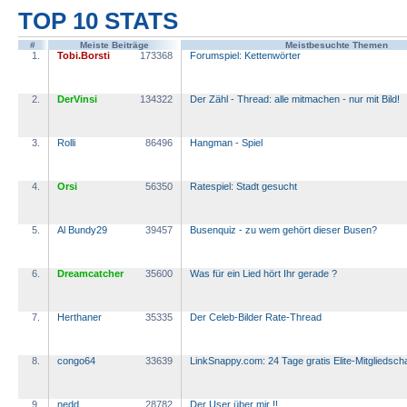
TOP 10 STATS
#
Meiste Beiträge
Meistbesuchte Themen
1.
Tobi.Borsti
173368
Forumspiel: Kettenwörter
2.
DerVinsi
134322
Der Zähl - Thread: alle mitmachen - nur mit Bild!
3.
Rolli
86496
Hangman - Spiel
4.
Orsi
56350
Ratespiel: Stadt gesucht
5.
Al Bundy29
39457
Busenquiz - zu wem gehört dieser Busen?
6.
Dreamcatcher
35600
Was für ein Lied hört Ihr gerade ?
7.
Herthaner
35335
Der Celeb-Bilder Rate-Thread
8.
congo64
33639
LinkSnappy.com: 24 Tage gratis Elite-Mitgliedscha
9.
nedd
28782
Der User über mir !!