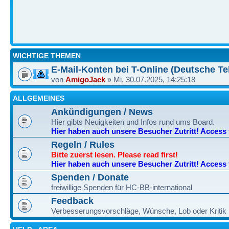
WICHTIGE THEMEN
E-Mail-Konten bei T-Online (Deutsche Te
von
AmigoJack
» Mi, 30.07.2025, 14:25:18
ALLGEMEINES
Ankündigungen / News
Hier gibts Neuigkeiten und Infos rund ums Board.
Hier haben auch unsere Besucher Zutritt! Access fo
Regeln / Rules
Bitte zuerst lesen. Please read first!
Hier haben auch unsere Besucher Zutritt! Access fo
Spenden / Donate
freiwillige Spenden für HC-BB-international
Feedback
Verbesserungsvorschläge, Wünsche, Lob oder Kritik h