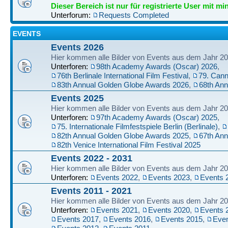
Dieser Bereich ist nur für registrierte User mit mi
Unterforum:
Requests Completed
EVENTS
Events 2026
Hier kommen alle Bilder von Events aus dem Jahr 20
Unterforen:
98th Academy Awards (Oscar) 2026
,
76th Berlinale International Film Festival
,
79. Cann
83th Annual Golden Globe Awards 2026
,
68th An
Events 2025
Hier kommen alle Bilder von Events aus dem Jahr 20
Unterforen:
97th Academy Awards (Oscar) 2025
,
75. Internationale Filmfestspiele Berlin (Berlinale)
,
82th Annual Golden Globe Awards 2025
,
67th An
82th Venice International Film Festival 2025
Events 2022 - 2031
Hier kommen alle Bilder von Events aus dem Jahr 202
Unterforen:
Events 2022
,
Events 2023
,
Events 
Events 2011 - 2021
Hier kommen alle Bilder von Events aus dem Jahr 201
Unterforen:
Events 2021
,
Events 2020
,
Events 
Events 2017
,
Events 2016
,
Events 2015
,
Even